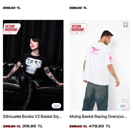
Oversize Unisex Siyah Tshirt
Oversize Unisex Beyaz Tshirt
599,00 TL
599,00 TL
2
2
Silhouette Boobs V2 Baskılı Siyah
Mstng Baskılı Racing Oversize
Crop Top
Unisex Beyaz Tshirt
319,92 TL
479,20 TL
399,90 TL
599,00 TL