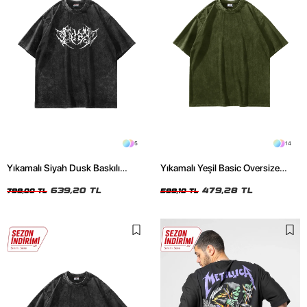
5
14
Yıkamalı Siyah Dusk Baskılı
Yıkamalı Yeşil Basic Oversize
Oversize Unisex Tshirt
Unisex Tshirt
639,20 TL
479,28 TL
799,00 TL
599,10 TL