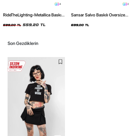
4
2
RideTheLighting-Metallica Baskılı
Sansar Salvo Baskılı Oversize
Oversize Yıkamalı Siyah Unisex
Unisex Siyah Tshirt
Tshirt
559,20 TL
699,00 TL
699,00 TL
Son Gezdiklerin