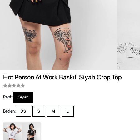
Hot Person At Work Baskılı Siyah Crop Top
Renk:
Siyah
Beden:
XS
S
M
L