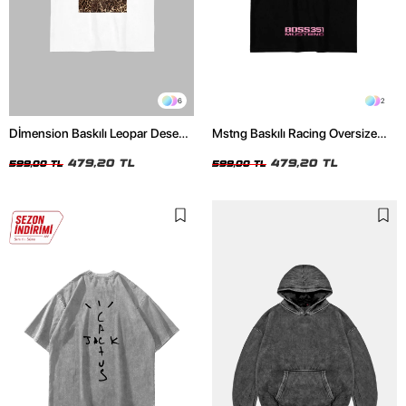
6
2
Dİmension Baskılı Leopar Desenli
Mstng Baskılı Racing Oversize
24/1 Oversize Unisex Beyaz
Unisex Siyah Tshirt
Tshirt
479,20 TL
479,20 TL
599,00 TL
599,00 TL