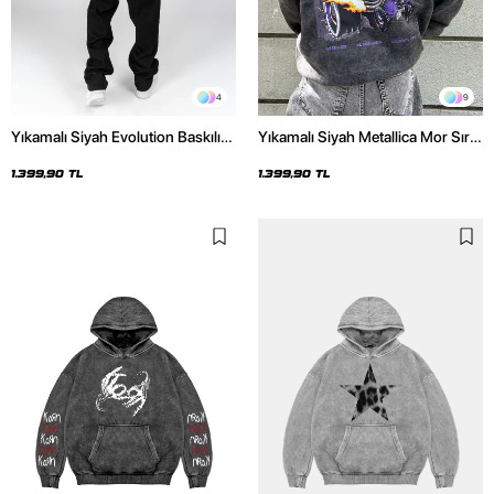
4
9
Yıkamalı Siyah Evolution Baskılı
Yıkamalı Siyah Metallica Mor Sırt
Oversize Unisex Kapüşonlu
Baskılı Oversize Kapüşonlu
Hoodie
Hoodie
1.399,90 TL
1.399,90 TL