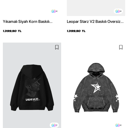
4
4
Yıkamalı Siyah Korn Baskılı
Leopar Starz V2 Baskılı Oversize
Oversize Unisex Hoodie
Unisex Premium Yıkamalı Beyaz
Hoodie
1.399,90 TL
1.399,90 TL
2
4