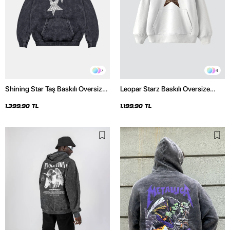
7
4
Shining Star Taş Baskılı Oversize
Leopar Starz Baskılı Oversize
Unisex Premium Yıkamalı Siyah
Unisex Premium Beyaz Hoodie
Hoodie
1.399,90 TL
1.199,90 TL