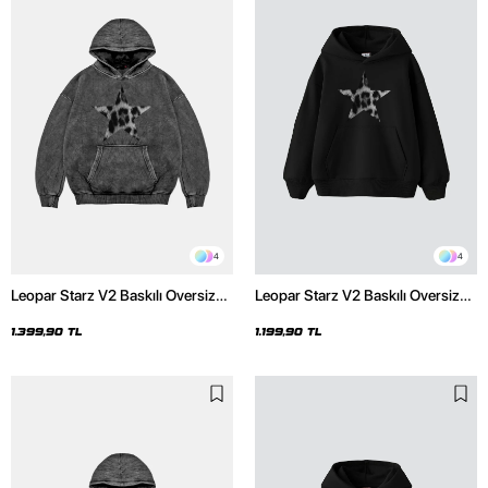
4
4
Leopar Starz V2 Baskılı Oversize
Leopar Starz V2 Baskılı Oversize
Unisex Premium Yıkamalı Siyah
Unisex Premium Siyah Hoodie
Hoodie
1.399,90 TL
1.199,90 TL