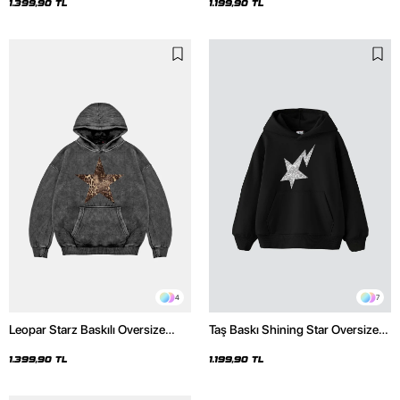
1.399,90 TL
1.199,90 TL
4
7
Leopar Starz Baskılı Oversize
Taş Baskı Shining Star Oversize
Unisex Premium Yıkamalı Siyah
Unisex Premium Siyah Hoodie
Hoodie
1.399,90 TL
1.199,90 TL