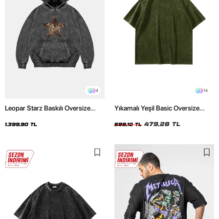
4
14
Leopar Starz Baskılı Oversize
Yıkamalı Yeşil Basic Oversize
Unisex Premium Yıkamalı Siyah
Unisex Tshirt
Hoodie
479,28 TL
1.399,90 TL
599,10 TL