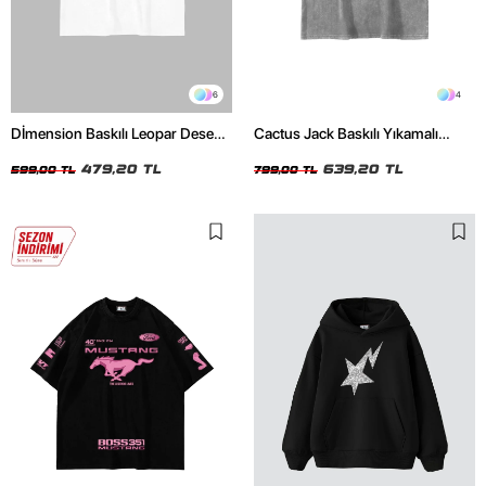
6
4
Dİmension Baskılı Leopar Desenli
Cactus Jack Baskılı Yıkamalı
24/1 Oversize Unisex Beyaz
Beyaz Unisex Oversize Tshirt
Tshirt
479,20 TL
639,20 TL
599,00 TL
799,00 TL