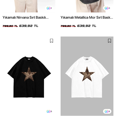
2
4
Yıkamalı Nirvana Sırt Baskılı
Yıkamalı Metallica Mor Sırt Baskılı
Unisex Oversize Tshirt
Siyah Unisex Oversize Tshirt
639,92 TL
639,92 TL
799,90 TL
799,90 TL
8
8