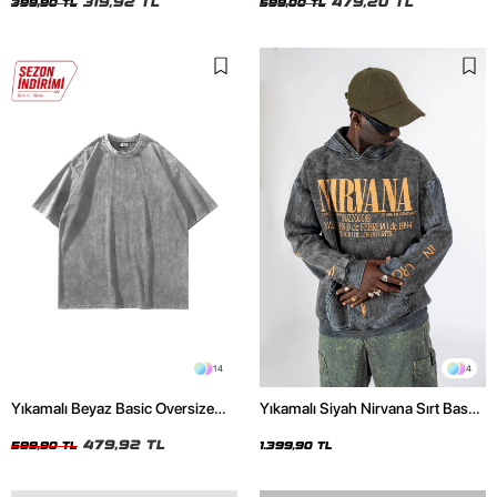
319,92 TL
479,20 TL
399,90 TL
599,00 TL
14
4
Yıkamalı Beyaz Basic Oversize
Yıkamalı Siyah Nirvana Sırt Baskılı
Unisex Tshirt
Unisex Oversize Hoodie
479,92 TL
599,90 TL
1.399,90 TL