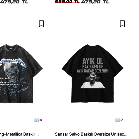
479,20 TL
479,20 TL
599,00 TL
4
2
ng-Metallica Baskılı
Sansar Salvo Baskılı Oversize Unisex