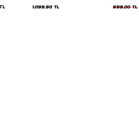
Hoodie
Oversize Yıka
TL
1.099,90 TL
699,00 TL