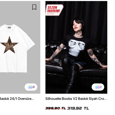
8
2
Baskılı 24/1 Oversize
Silhouette Boobs V2 Baskılı Siyah Crop
Tshirt
Top
319,92 TL
399,90 TL