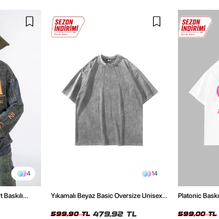
4
14
t Baskılı
Yıkamalı Beyaz Basic Oversize Unisex
Platonic Bask
Tshirt
Tshirt
479,92 TL
599,90 TL
599,00 TL