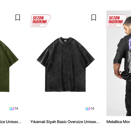
14
14
size Unisex
Yıkamalı Siyah Basic Oversize Unisex
Metallica Mor 
Tshirt
Oversize Siya