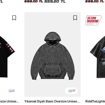
TL
559,20 TL
699,00 TL
599,00 TL
2
17
rsize Unisex
Yıkamalı Siyah Basic Oversize Unisex
RideTheLighti