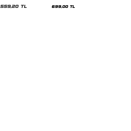
malı Siyah Unisex Tshirt
Siyah Tshirt
559,20 TL
699,00 TL