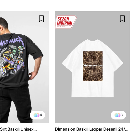
4
6
Sırt Baskılı Unisex
Dİmension Baskılı Leopar Desenli 24/1
h Tshirt
Oversize Unisex Beyaz Tshirt