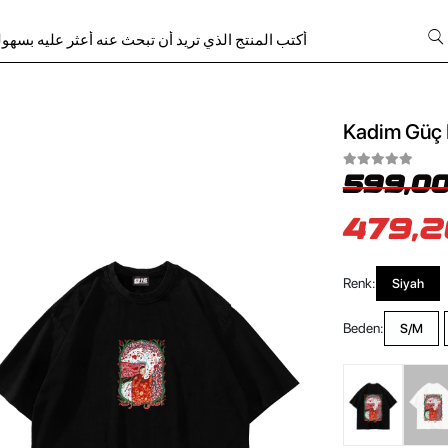
Kadim Güç B
599,00
479,2
Renk:
Siyah
Beden:
S/M