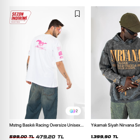
2
Mstng Baskılı Racing Oversize Unisex
Yıkamalı Siyah Nirvana Sır
Beyaz Tshirt
Unisex Oversize Hoodie
479,20 TL
599,00 TL
1.399,90 TL