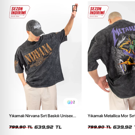
2
Yıkamalı Nirvana Sırt Baskılı Unisex
Yıkamalı Metallica Mor Sırt
Oversize Tshirt
Unisex Oversize Tshirt
639,92 TL
639,92 
799,90 TL
799,90 TL