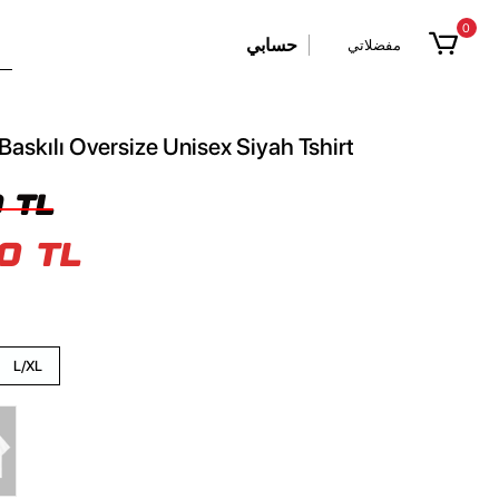
0
حسابي
مفضلاتي
askılı Oversize Unisex Siyah Tshirt
 TL
0 TL
L/XL