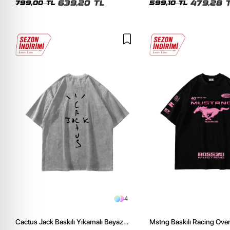
639,20 TL
479,28 
799,00 TL
599,10 TL
4
Cactus Jack Baskılı Yıkamalı Beyaz
Mstng Baskılı Racing Ove