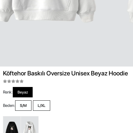
Köftehor Baskılı Oversize Unisex Beyaz Hoodie
Renk:
Beyaz
Beden:
S/M
L/XL