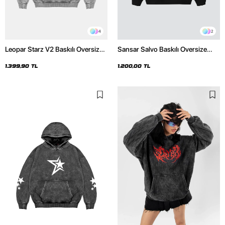
4
2
Leopar Starz V2 Baskılı Oversize
Sansar Salvo Baskılı Oversize
Unisex Premium Yıkamalı Beyaz
Unisex Siyah Hoodie
Hoodie
1.399,90 TL
1.200,00 TL