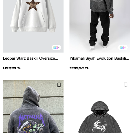
4
4
Leopar Starz Baskılı Oversize
Yıkamalı Siyah Evolution Baskılı
Unisex Premium Beyaz Hoodie
Oversize Unisex Kapüşonlu
Hoodie
1.199,90 TL
1.399,90 TL