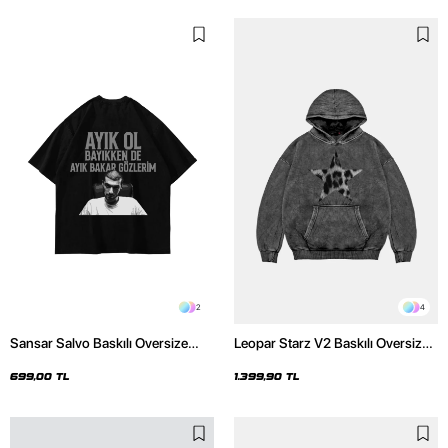
2
4
Sansar Salvo Baskılı Oversize
Leopar Starz V2 Baskılı Oversize
Unisex Siyah Tshirt
Unisex Premium Yıkamalı Siyah
Hoodie
699,00 TL
1.399,90 TL