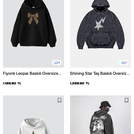
4
7
Fiyonk Leopar Baskılı Oversize
Shining Star Taş Baskılı Oversize
Unisex Premium Siyah Hoodie
Unisex Premium Yıkamalı Siyah
Hoodie
1.199,90 TL
1.399,90 TL