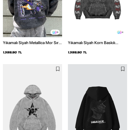
9
4
Yıkamalı Siyah Metallica Mor Sırt
Yıkamalı Siyah Korn Baskılı
Baskılı Oversize Kapüşonlu
Oversize Unisex Hoodie
Hoodie
1.399,90 TL
1.399,90 TL