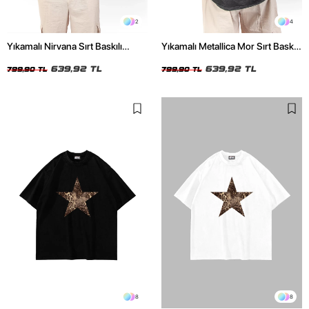
2
4
Yıkamalı Nirvana Sırt Baskılı
Yıkamalı Metallica Mor Sırt Baskılı
Unisex Oversize Tshirt
Siyah Unisex Oversize Tshirt
639,92 TL
639,92 TL
799,90 TL
799,90 TL
8
8