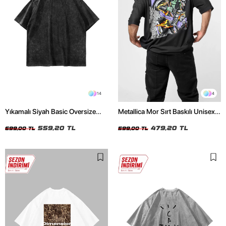
14
4
Yıkamalı Siyah Basic Oversize
Metallica Mor Sırt Baskılı Unisex
Unisex Tshirt
Oversize Siyah Tshirt
559,20 TL
479,20 TL
699,00 TL
599,00 TL