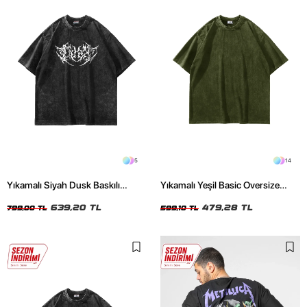
5
14
Yıkamalı Siyah Dusk Baskılı
Yıkamalı Yeşil Basic Oversize
Oversize Unisex Tshirt
Unisex Tshirt
639,20 TL
479,28 TL
799,00 TL
599,10 TL