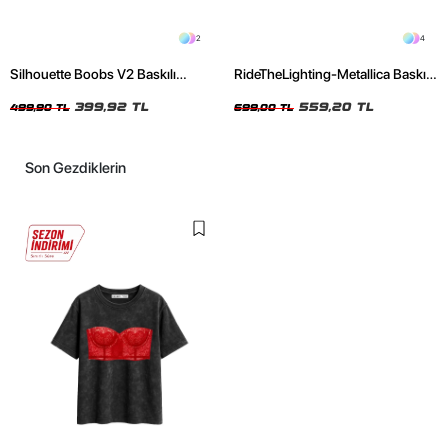
2
4
Silhouette Boobs V2 Baskılı
RideTheLighting-Metallica Baskılı
Relaxed Fit Siyah Kadın Tshirt
Oversize Yıkamalı Siyah Unisex
399,92 TL
Tshirt
559,20 TL
499,90 TL
699,00 TL
Son Gezdiklerin