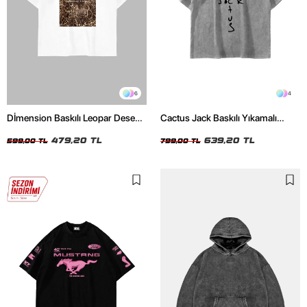
6
4
Dİmension Baskılı Leopar Desenli
Cactus Jack Baskılı Yıkamalı
24/1 Oversize Unisex Beyaz
Beyaz Unisex Oversize Tshirt
Tshirt
479,20 TL
639,20 TL
599,00 TL
799,00 TL