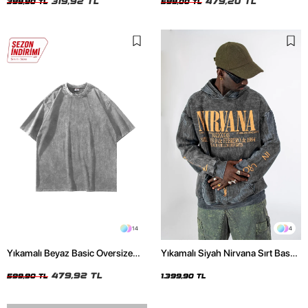
319,92 TL
479,20 TL
399,90 TL
599,00 TL
14
4
Yıkamalı Beyaz Basic Oversize
Yıkamalı Siyah Nirvana Sırt Baskılı
Unisex Tshirt
Unisex Oversize Hoodie
479,92 TL
599,90 TL
1.399,90 TL