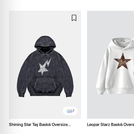
7
Shining Star Taş Baskılı Oversize
Leopar Starz Baskılı Over
Unisex Premium Yıkamalı Siyah Hoodie
Premium Beyaz Hoodie