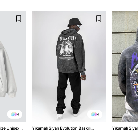
4
4
size Unisex
Yıkamalı Siyah Evolution Baskılı
Yıkamalı Siyah
Oversize Unisex Kapüşonlu Hoodie
Oversize Kap