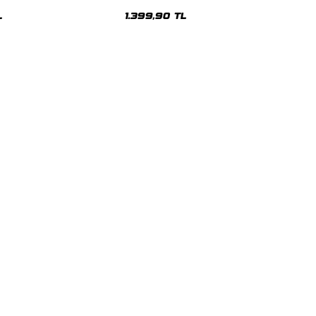
sex Hoodie
Oversize Unisex Hoodie
L
1.399,90 TL