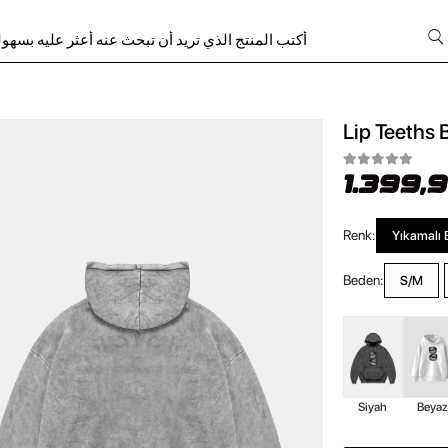
Lip Teeths 
1.399,
Renk:
Yıkamalı 
Beden:
S/M
Siyah
Beya