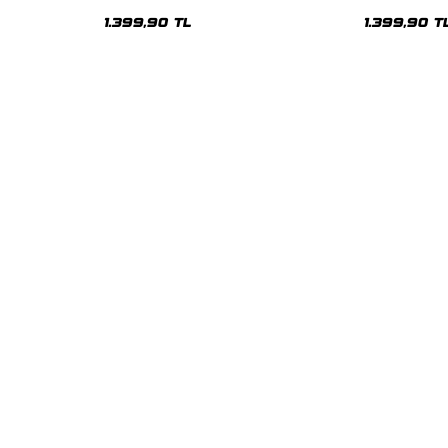
Oversize Unisex Hoodie
Oversize Uni
1.399,90 TL
1.399,90 T