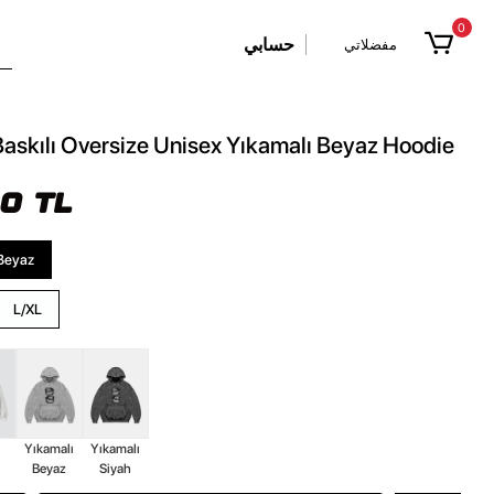
0
حسابي
مفضلاتي
Baskılı Oversize Unisex Yıkamalı Beyaz Hoodie
90 TL
Beyaz
L/XL
z
Yıkamalı
Yıkamalı
Beyaz
Siyah