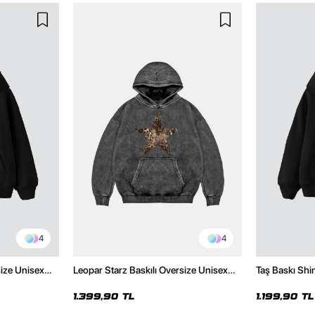
4
4
size Unisex
Leopar Starz Baskılı Oversize Unisex
Taş Baskı Shi
Premium Yıkamalı Siyah Hoodie
Premium Siya
1.399,90 TL
1.199,90 TL