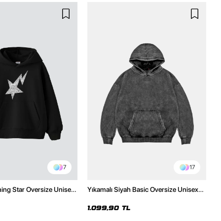
7
17
ning Star Oversize Unisex
Yıkamalı Siyah Basic Oversize Unisex
h Hoodie
Hoodie
1.099,90 TL