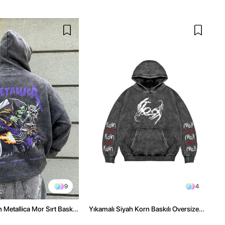
9
4
 Metallica Mor Sırt Baskılı
Yıkamalı Siyah Korn Baskılı Oversize
üşonlu Hoodie
Unisex Hoodie