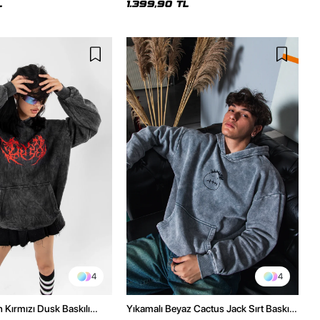
L
1.399,90 TL
4
4
h Kırmızı Dusk Baskılı
Yıkamalı Beyaz Cactus Jack Sırt Baskılı