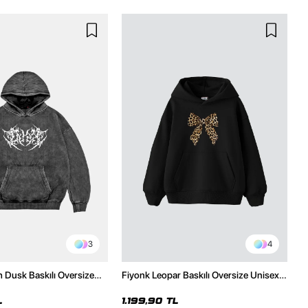
3
4
h Dusk Baskılı Oversize
Fiyonk Leopar Baskılı Oversize Unisex
e
Premium Siyah Hoodie
L
1.199,90 TL