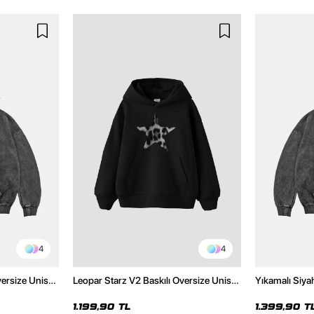
4
4
versize Unisex
Leopar Starz V2 Baskılı Oversize Unisex
Yıkamalı Siya
Hoodie
Premium Siyah Hoodie
Unisex Hoodi
1.199,90 TL
1.399,90 T