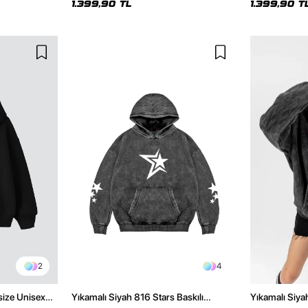
1.399,90 TL
1.399,90 T
2
4
size Unisex
Yıkamalı Siyah 816 Stars Baskılı
Yıkamalı Siya