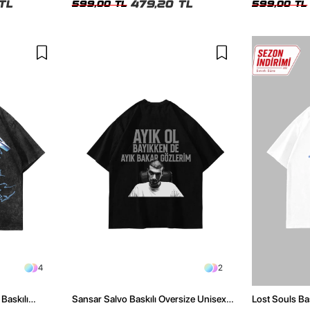
TL
479,20 TL
599,00 TL
599,00 TL
4
2
Baskılı
Sansar Salvo Baskılı Oversize Unisex
Lost Souls Ba