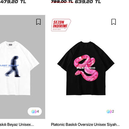
479,20 TL
639,20 TL
799,00 TL
4
2
skılı Beyaz Unisex
Platonic Baskılı Oversize Unisex Siyah