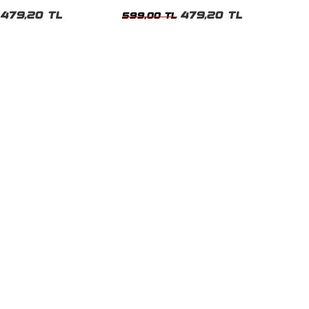
t
Tshirt
479,20 TL
479,20 TL
599,00 TL