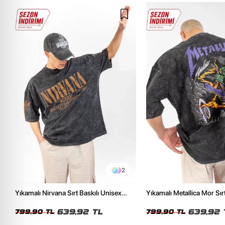
2
Yıkamalı Nirvana Sırt Baskılı Unisex
Yıkamalı Metallica Mor Sırt
Oversize Tshirt
Unisex Oversize Tshirt
639,92 TL
639,92 
799,90 TL
799,90 TL