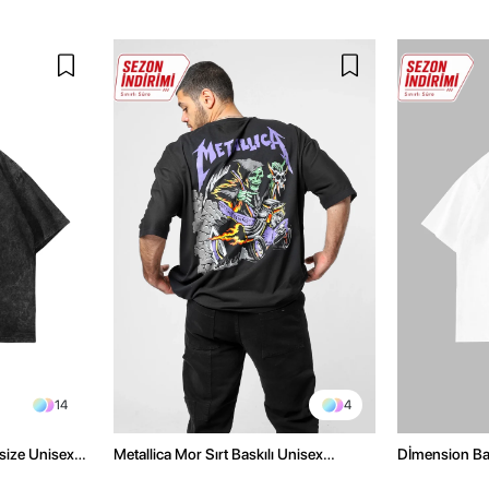
14
4
size Unisex
Metallica Mor Sırt Baskılı Unisex
Dİmension Bas
Oversize Siyah Tshirt
Oversize Unis