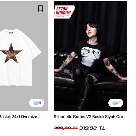
8
2
Baskılı 24/1 Oversize
Silhouette Boobs V2 Baskılı Siyah Crop
Tshirt
Top
319,92 TL
399,90 TL