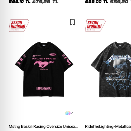
479,28 TL
559,20 
599,10 TL
699,00 TL
2
Mstng Baskılı Racing Oversize Unisex
RideTheLighting-Metallica 