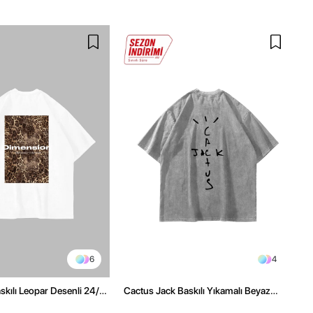
6
4
kılı Leopar Desenli 24/1
Cactus Jack Baskılı Yıkamalı Beyaz
ex Beyaz Tshirt
Unisex Oversize Tshirt