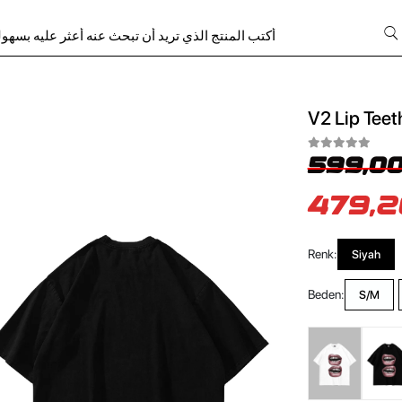
V2 Lip Teet
599,00
479,2
Renk:
Siyah
Beden:
S/M