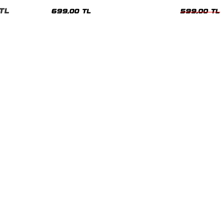
nisex Tshirt
Siyah Tshirt
Oversize Tshir
TL
699,00 TL
599,00 TL