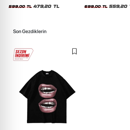
Siyah Tshirt
Oversize Yıkamalı Siyah U
479,20 TL
559,20 
599,00 TL
699,00 TL
Son Gezdiklerin