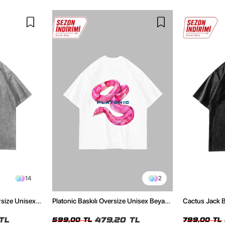
14
2
rsize Unisex
Platonic Baskılı Oversize Unisex Beyaz
Cactus Jack B
Tshirt
Unisex Oversi
TL
479,20 TL
599,00 TL
799,00 TL