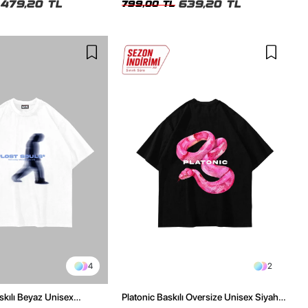
479,20 TL
639,20 TL
799,00 TL
4
2
skılı Beyaz Unisex
Platonic Baskılı Oversize Unisex Siyah