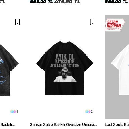
TL
479,20 TL
599,00 TL
599,00 TL
4
2
Baskılı
Sansar Salvo Baskılı Oversize Unisex
Lost Souls Ba