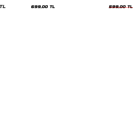
nisex Tshirt
Siyah Tshirt
Oversize Tshir
TL
699,00 TL
599,00 TL