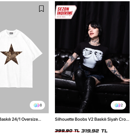
8
2
Baskılı 24/1 Oversize
Silhouette Boobs V2 Baskılı Siyah Crop
Tshirt
Top
319,92 TL
399,90 TL