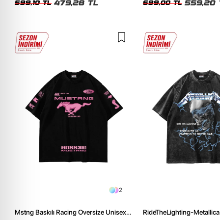
479,28 TL
559,20 
599,10 TL
699,00 TL
2
Mstng Baskılı Racing Oversize Unisex
RideTheLighting-Metallica 