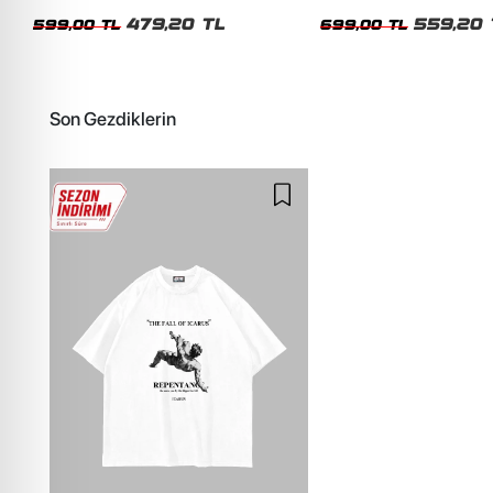
Siyah Tshirt
Oversize Yıkamalı Siyah U
479,20 TL
559,20 
599,00 TL
699,00 TL
Son Gezdiklerin