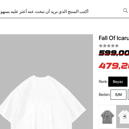
Fall Of Icar
599,00
479,2
Renk:
Beyaz
Beden:
S/M