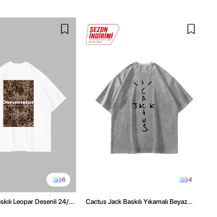
6
4
kılı Leopar Desenli 24/1
Cactus Jack Baskılı Yıkamalı Beyaz
ex Beyaz Tshirt
Unisex Oversize Tshirt