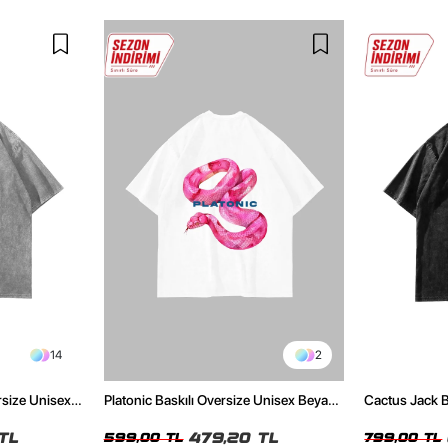
14
2
rsize Unisex
Platonic Baskılı Oversize Unisex Beyaz
Cactus Jack B
Tshirt
Unisex Oversi
TL
479,20 TL
599,00 TL
799,00 TL