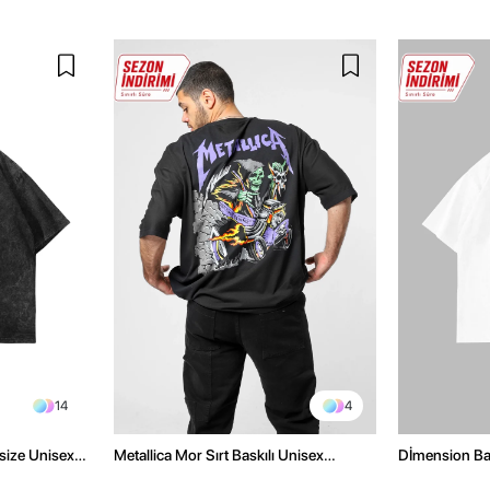
14
4
size Unisex
Metallica Mor Sırt Baskılı Unisex
Dİmension Bas
Oversize Siyah Tshirt
Oversize Unis