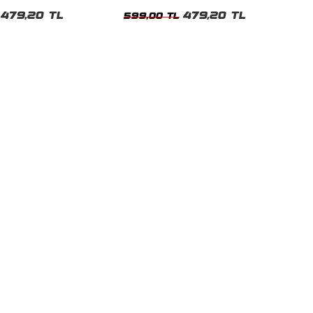
t
Tshirt
479,20 TL
479,20 TL
599,00 TL