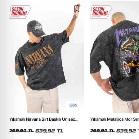
2
Yıkamalı Nirvana Sırt Baskılı Unisex
Yıkamalı Metallica Mor Sırt
Oversize Tshirt
Unisex Oversize Tshirt
639,92 TL
639,92 
799,90 TL
799,90 TL