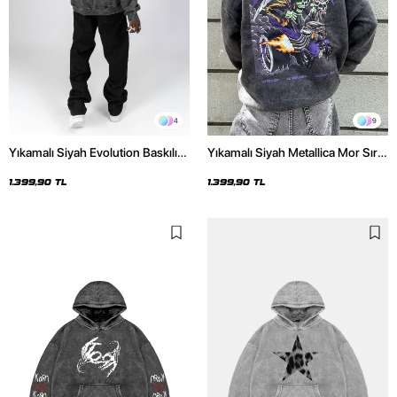
4
9
Yıkamalı Siyah Evolution Baskılı
Yıkamalı Siyah Metallica Mor Sırt
Oversize Unisex Kapüşonlu
Baskılı Oversize Kapüşonlu
Hoodie
Hoodie
1.399,90 TL
1.399,90 TL