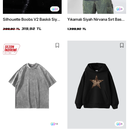
2
4
Silhouette Boobs V2 Baskılı Siyah
Yıkamalı Siyah Nirvana Sırt Baskılı
Crop Top
Unisex Oversize Hoodie
319,92 TL
399,90 TL
1.399,90 TL
14
4