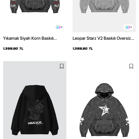
4
4
Yıkamalı Siyah Korn Baskılı
Leopar Starz V2 Baskılı Oversize
Oversize Unisex Hoodie
Unisex Premium Yıkamalı Beyaz
Hoodie
1.399,90 TL
1.399,90 TL