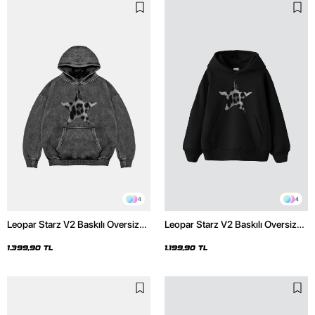
4
4
Leopar Starz V2 Baskılı Oversize
Leopar Starz V2 Baskılı Oversize
Unisex Premium Yıkamalı Siyah
Unisex Premium Siyah Hoodie
Hoodie
1.399,90 TL
1.199,90 TL