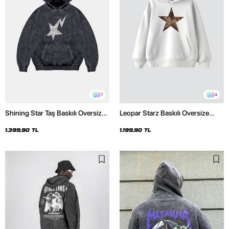
7
4
Shining Star Taş Baskılı Oversize
Leopar Starz Baskılı Oversize
Unisex Premium Yıkamalı Siyah
Unisex Premium Beyaz Hoodie
Hoodie
1.399,90 TL
1.199,90 TL