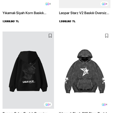
4
4
Yıkamalı Siyah Korn Baskılı
Leopar Starz V2 Baskılı Oversize
Oversize Unisex Hoodie
Unisex Premium Yıkamalı Beyaz
Hoodie
1.399,90 TL
1.399,90 TL
2
4