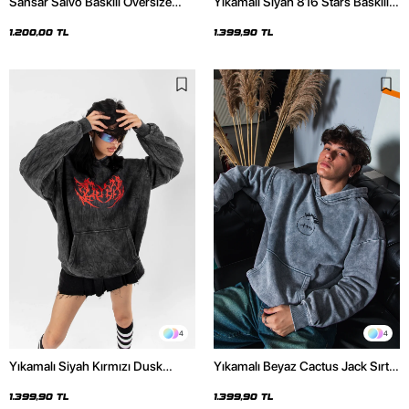
Sansar Salvo Baskılı Oversize
Yıkamalı Siyah 816 Stars Baskılı
Unisex Siyah Hoodie
Oversize Unisex Hoodie
1.200,00 TL
1.399,90 TL
4
4
Yıkamalı Siyah Kırmızı Dusk
Yıkamalı Beyaz Cactus Jack Sırt
Baskılı Oversize Unisex Hoodie
Baskılı Oversize Unisex Hoodie
1.399,90 TL
1.399,90 TL