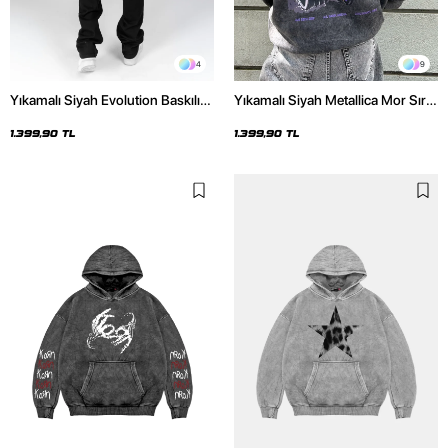
4
9
Yıkamalı Siyah Evolution Baskılı
Yıkamalı Siyah Metallica Mor Sırt
Oversize Unisex Kapüşonlu
Baskılı Oversize Kapüşonlu
Hoodie
Hoodie
1.399,90 TL
1.399,90 TL