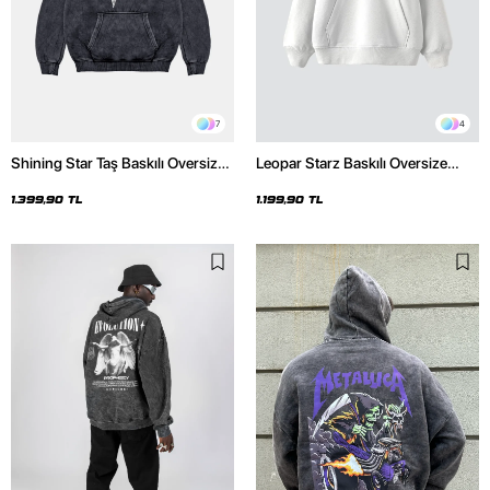
7
4
Shining Star Taş Baskılı Oversize
Leopar Starz Baskılı Oversize
Unisex Premium Yıkamalı Siyah
Unisex Premium Beyaz Hoodie
Hoodie
1.399,90 TL
1.199,90 TL