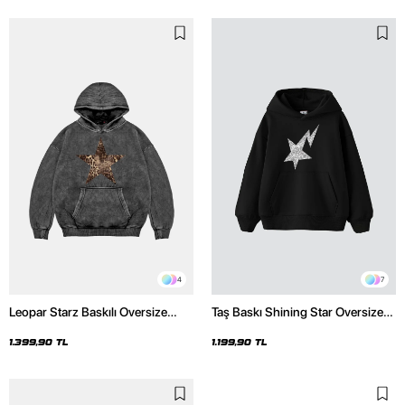
4
7
Leopar Starz Baskılı Oversize
Taş Baskı Shining Star Oversize
Unisex Premium Yıkamalı Siyah
Unisex Premium Siyah Hoodie
Hoodie
1.399,90 TL
1.199,90 TL