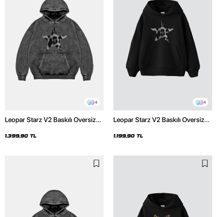
4
4
Leopar Starz V2 Baskılı Oversize
Leopar Starz V2 Baskılı Oversize
Unisex Premium Yıkamalı Siyah
Unisex Premium Siyah Hoodie
Hoodie
1.399,90 TL
1.199,90 TL