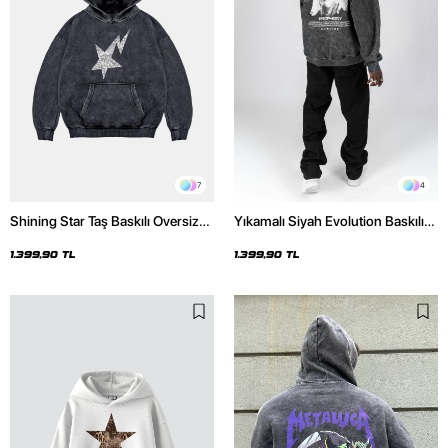
7
4
Shining Star Taş Baskılı Oversize
Yıkamalı Siyah Evolution Baskılı
Unisex Premium Yıkamalı Siyah
Oversize Unisex Kapüşonlu
Hoodie
Hoodie
1.399,90 TL
1.399,90 TL