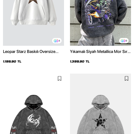
4
9
Leopar Starz Baskılı Oversize
Yıkamalı Siyah Metallica Mor Sırt
Unisex Premium Beyaz Hoodie
Baskılı Oversize Kapüşonlu
Hoodie
1.199,90 TL
1.399,90 TL