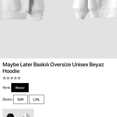
Maybe Later Baskılı Oversize Unisex Beyaz
Hoodie
Renk:
Beyaz
Beden:
S/M
L/XL