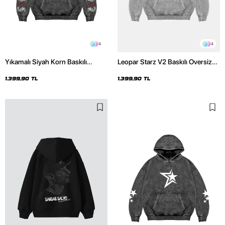
4
4
Yıkamalı Siyah Korn Baskılı
Leopar Starz V2 Baskılı Oversize
Oversize Unisex Hoodie
Unisex Premium Yıkamalı Beyaz
Hoodie
1.399,90 TL
1.399,90 TL