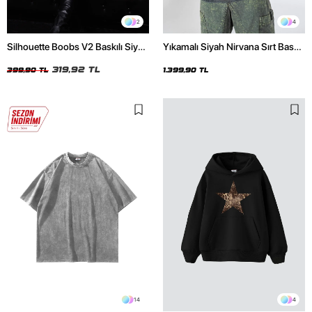
2
4
Silhouette Boobs V2 Baskılı Siyah
Yıkamalı Siyah Nirvana Sırt Baskılı
Crop Top
Unisex Oversize Hoodie
319,92 TL
399,90 TL
1.399,90 TL
14
4