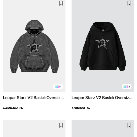
4
4
Leopar Starz V2 Baskılı Oversize
Leopar Starz V2 Baskılı Oversize
Unisex Premium Yıkamalı Siyah
Unisex Premium Siyah Hoodie
Hoodie
1.399,90 TL
1.199,90 TL