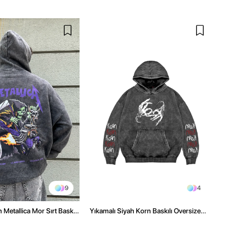
9
4
 Metallica Mor Sırt Baskılı
Yıkamalı Siyah Korn Baskılı Oversize
üşonlu Hoodie
Unisex Hoodie