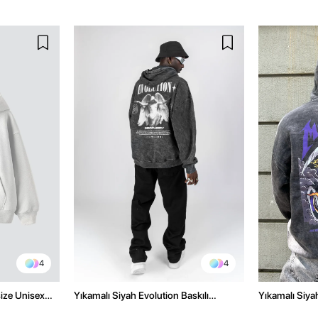
4
4
size Unisex
Yıkamalı Siyah Evolution Baskılı
Yıkamalı Siyah
Oversize Unisex Kapüşonlu Hoodie
Oversize Kap