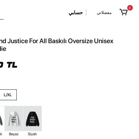
0
حسابي
مفضلاتي
nd Justice For All Baskılı Oversize Unisex
ie
0 TL
L/XL
lı
Beyaz
Siyah