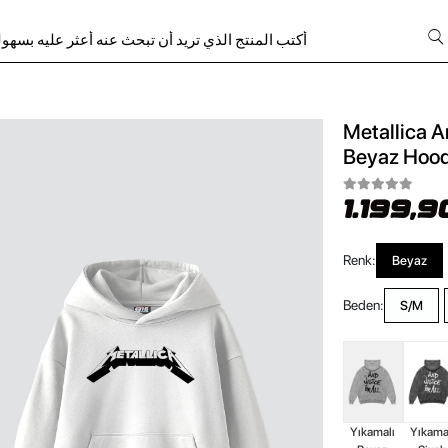
Metallica A
Beyaz Hood
1.199,9
Renk:
Beyaz
Beden:
S/M
Yıkamalı
Yıkama