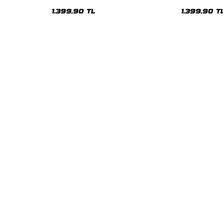
Oversize Unisex Hoodie
Oversize Uni
1.399,90 TL
1.399,90 T