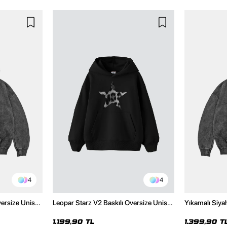
4
4
versize Unisex
Leopar Starz V2 Baskılı Oversize Unisex
Yıkamalı Siya
Hoodie
Premium Siyah Hoodie
Unisex Hoodi
1.199,90 TL
1.399,90 T