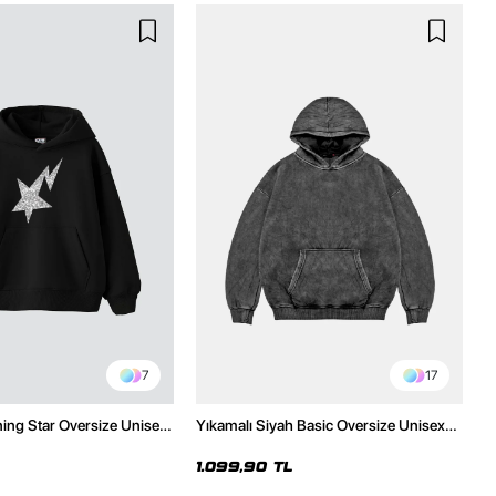
7
17
ning Star Oversize Unisex
Yıkamalı Siyah Basic Oversize Unisex
h Hoodie
Hoodie
1.099,90 TL