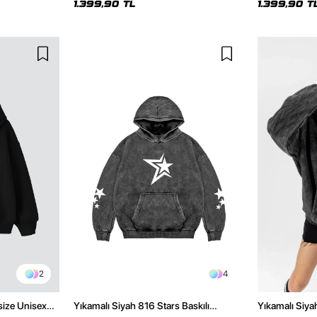
1.399,90 TL
1.399,90 T
2
4
size Unisex
Yıkamalı Siyah 816 Stars Baskılı
Yıkamalı Siya