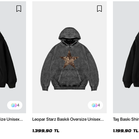
4
4
size Unisex
Leopar Starz Baskılı Oversize Unisex
Taş Baskı Shi
Premium Yıkamalı Siyah Hoodie
Premium Siya
1.399,90 TL
1.199,90 TL