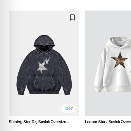
7
Shining Star Taş Baskılı Oversize
Leopar Starz Baskılı Over
Unisex Premium Yıkamalı Siyah Hoodie
Premium Beyaz Hoodie