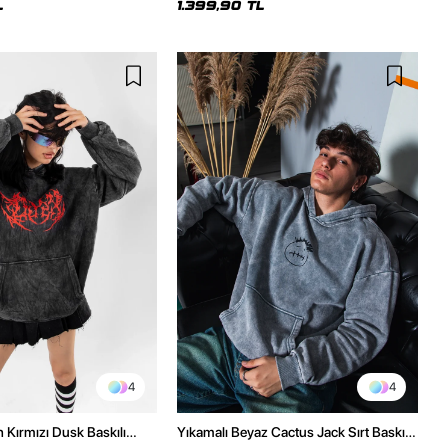
L
1.399,90 TL
4
4
h Kırmızı Dusk Baskılı
Yıkamalı Beyaz Cactus Jack Sırt Baskılı