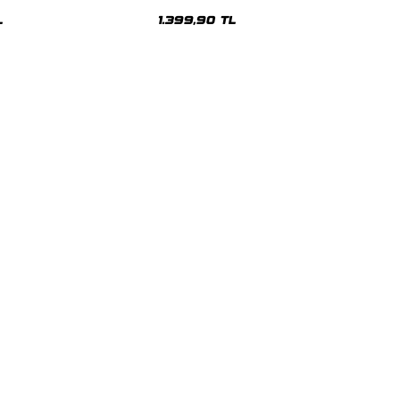
sex Hoodie
Oversize Unisex Hoodie
L
1.399,90 TL