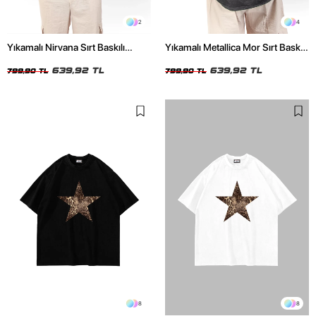
2
4
Yıkamalı Nirvana Sırt Baskılı
Yıkamalı Metallica Mor Sırt Baskılı
Unisex Oversize Tshirt
Siyah Unisex Oversize Tshirt
639,92 TL
639,92 TL
799,90 TL
799,90 TL
8
8