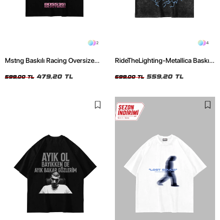
2
4
Mstng Baskılı Racing Oversize
RideTheLighting-Metallica Baskılı
Unisex Siyah Tshirt
Oversize Yıkamalı Siyah Unisex
479,20 TL
Tshirt
559,20 TL
599,00 TL
699,00 TL