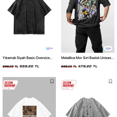
14
4
Yıkamalı Siyah Basic Oversize
Metallica Mor Sırt Baskılı Unisex
Unisex Tshirt
Oversize Siyah Tshirt
559,20 TL
479,20 TL
699,00 TL
599,00 TL