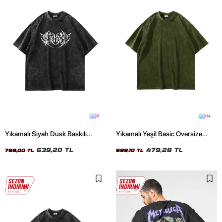
5
14
Yıkamalı Siyah Dusk Baskılı
Yıkamalı Yeşil Basic Oversize
Oversize Unisex Tshirt
Unisex Tshirt
639,20 TL
479,28 TL
799,00 TL
599,10 TL