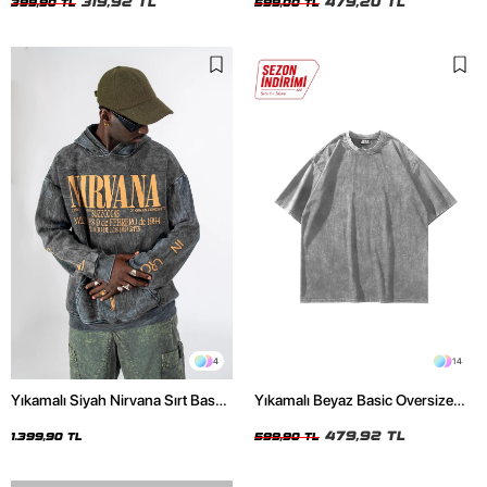
319,92 TL
479,20 TL
399,90 TL
599,00 TL
4
14
Yıkamalı Siyah Nirvana Sırt Baskılı
Yıkamalı Beyaz Basic Oversize
Unisex Oversize Hoodie
Unisex Tshirt
479,92 TL
1.399,90 TL
599,90 TL