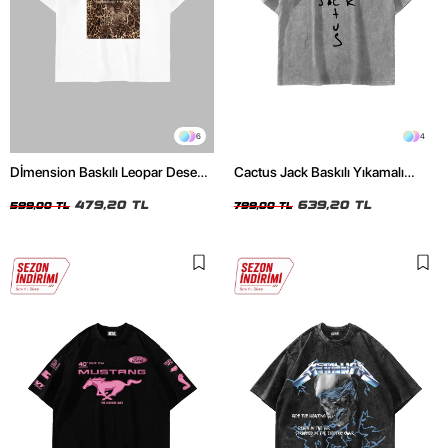
6
4
Dİmension Baskılı Leopar Desenli
Cactus Jack Baskılı Yıkamalı
24/1 Oversize Unisex Beyaz
Beyaz Unisex Oversize Tshirt
Tshirt
479,20 TL
639,20 TL
599,00 TL
799,00 TL