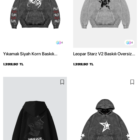
4
4
Yıkamalı Siyah Korn Baskılı
Leopar Starz V2 Baskılı Oversize
Oversize Unisex Hoodie
Unisex Premium Yıkamalı Beyaz
Hoodie
1.399,90 TL
1.399,90 TL