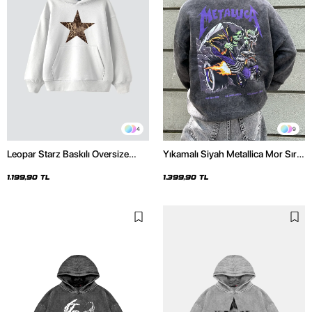
4
9
Leopar Starz Baskılı Oversize
Yıkamalı Siyah Metallica Mor Sırt
Unisex Premium Beyaz Hoodie
Baskılı Oversize Kapüşonlu
Hoodie
1.199,90 TL
1.399,90 TL