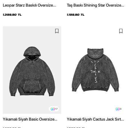
Leopar Starz Baskılı Oversize
Taş Baskı Shining Star Oversize
Unisex Premium Yıkamalı Siyah
Unisex Premium Siyah Hoodie
Hoodie
1.399,90 TL
1.199,90 TL
17
4
Yıkamalı Siyah Basic Oversize
Yıkamalı Siyah Cactus Jack Sırt
Unisex Hoodie
Baskılı Oversize Unisex Hoodie