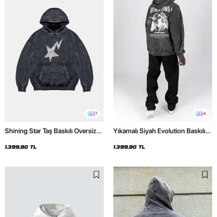
7
4
Shining Star Taş Baskılı Oversize
Yıkamalı Siyah Evolution Baskılı
Unisex Premium Yıkamalı Siyah
Oversize Unisex Kapüşonlu
Hoodie
Hoodie
1.399,90 TL
1.399,90 TL