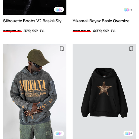
2
14
Silhouette Boobs V2 Baskılı Siyah
Yıkamalı Beyaz Basic Oversize
Crop Top
Unisex Tshirt
319,92 TL
479,92 TL
399,90 TL
599,90 TL
4
4