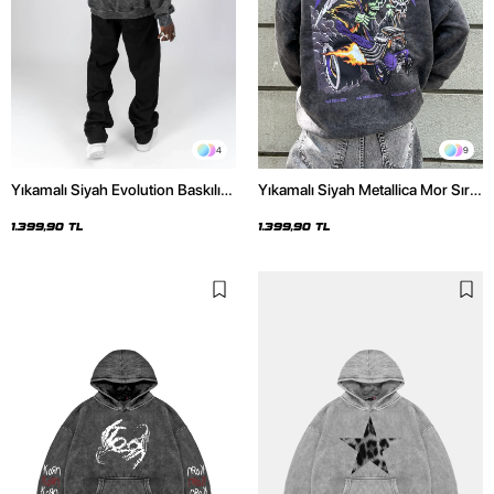
4
9
Yıkamalı Siyah Evolution Baskılı
Yıkamalı Siyah Metallica Mor Sırt
Oversize Unisex Kapüşonlu
Baskılı Oversize Kapüşonlu
Hoodie
Hoodie
1.399,90 TL
1.399,90 TL