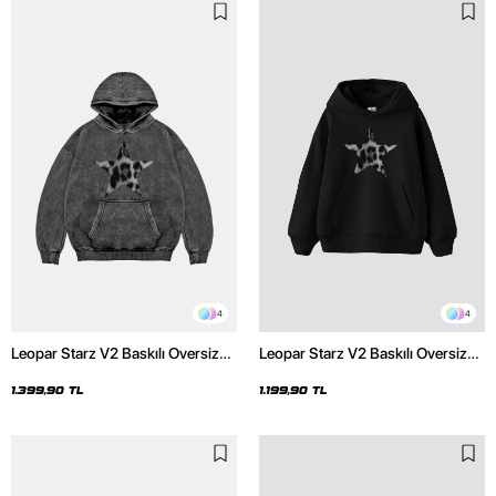
4
4
Leopar Starz V2 Baskılı Oversize
Leopar Starz V2 Baskılı Oversize
Unisex Premium Yıkamalı Siyah
Unisex Premium Siyah Hoodie
Hoodie
1.399,90 TL
1.199,90 TL