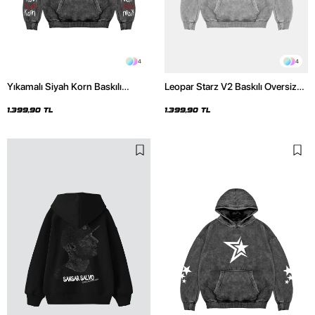
4
4
Yıkamalı Siyah Korn Baskılı
Leopar Starz V2 Baskılı Oversize
Oversize Unisex Hoodie
Unisex Premium Yıkamalı Beyaz
Hoodie
1.399,90 TL
1.399,90 TL