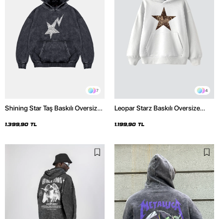
7
4
Shining Star Taş Baskılı Oversize
Leopar Starz Baskılı Oversize
Unisex Premium Yıkamalı Siyah
Unisex Premium Beyaz Hoodie
Hoodie
1.399,90 TL
1.199,90 TL