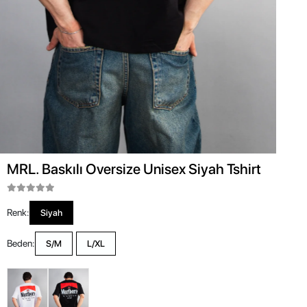
MRL. Baskılı Oversize Unisex Siyah Tshirt
Renk:
Siyah
Beden:
S/M
L/XL