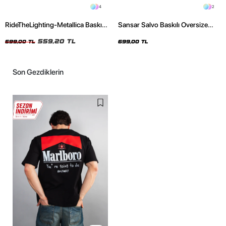
4
2
RideTheLighting-Metallica Baskılı
Sansar Salvo Baskılı Oversize
Oversize Yıkamalı Siyah Unisex
Unisex Siyah Tshirt
Tshirt
559,20 TL
699,00 TL
699,00 TL
Son Gezdiklerin