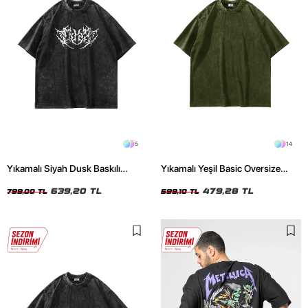
5
14
Yıkamalı Siyah Dusk Baskılı
Yıkamalı Yeşil Basic Oversize
Oversize Unisex Tshirt
Unisex Tshirt
639,20 TL
479,28 TL
799,00 TL
599,10 TL