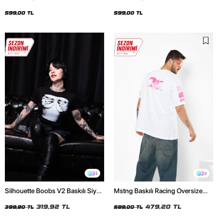
Oversize Unisex Siyah Tshirt
Oversize Unisex Beyaz Tshirt
599,00 TL
599,00 TL
2
2
Silhouette Boobs V2 Baskılı Siyah
Mstng Baskılı Racing Oversize
Crop Top
Unisex Beyaz Tshirt
319,92 TL
479,20 TL
399,90 TL
599,00 TL