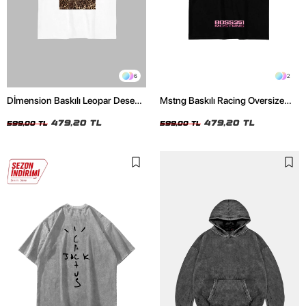
6
2
Dİmension Baskılı Leopar Desenli
Mstng Baskılı Racing Oversize
24/1 Oversize Unisex Beyaz
Unisex Siyah Tshirt
Tshirt
479,20 TL
479,20 TL
599,00 TL
599,00 TL