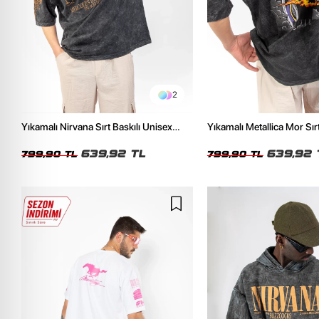
2
Yıkamalı Nirvana Sırt Baskılı Unisex
Yıkamalı Metallica Mor Sırt
Oversize Tshirt
Unisex Oversize Tshirt
639,92 TL
639,92 
799,90 TL
799,90 TL