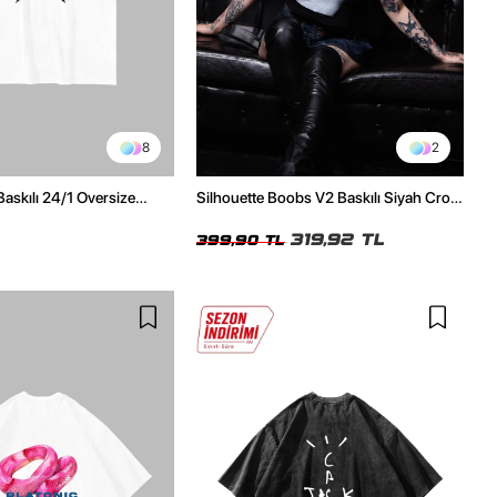
8
2
Baskılı 24/1 Oversize
Silhouette Boobs V2 Baskılı Siyah Crop
Tshirt
Top
319,92 TL
399,90 TL