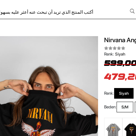
Nirvana Ang
Renk:
Siyah
599,00
479,2
Renk:
Siyah
Beden:
S/M