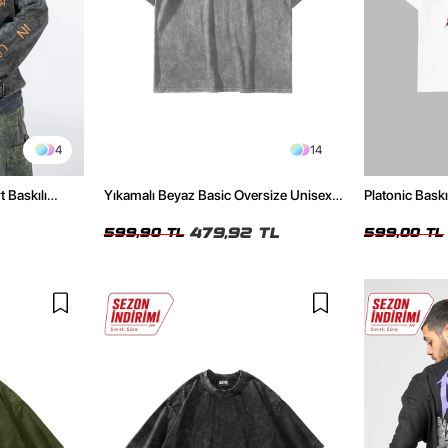
4
14
t Baskılı
Yıkamalı Beyaz Basic Oversize Unisex
Platonic Bask
Tshirt
Tshirt
479,92 TL
599,90 TL
599,00 TL