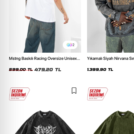
2
Mstng Baskılı Racing Oversize Unisex
Yıkamalı Siyah Nirvana Sır
Beyaz Tshirt
Unisex Oversize Hoodie
479,20 TL
599,00 TL
1.399,90 TL