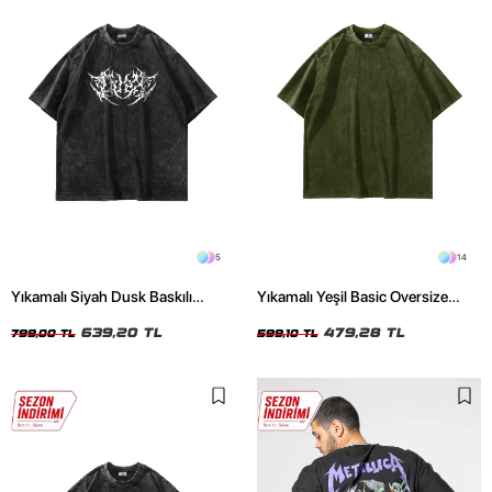
5
14
Yıkamalı Siyah Dusk Baskılı
Yıkamalı Yeşil Basic Oversize
Oversize Unisex Tshirt
Unisex Tshirt
639,20 TL
479,28 TL
799,00 TL
599,10 TL