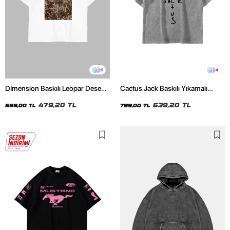
6
4
Dİmension Baskılı Leopar Desenli
Cactus Jack Baskılı Yıkamalı
24/1 Oversize Unisex Beyaz
Beyaz Unisex Oversize Tshirt
Tshirt
479,20 TL
639,20 TL
599,00 TL
799,00 TL