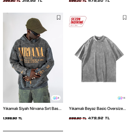
319,92 TL
479,20 TL
399,90 TL
599,00 TL
4
14
Yıkamalı Siyah Nirvana Sırt Baskılı
Yıkamalı Beyaz Basic Oversize
Unisex Oversize Hoodie
Unisex Tshirt
479,92 TL
1.399,90 TL
599,90 TL