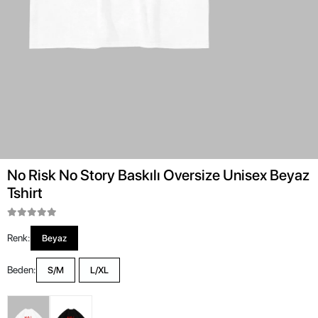
No Risk No Story Baskılı Oversize Unisex Beyaz
Tshirt
Renk:
Beyaz
Beden:
S/M
L/XL