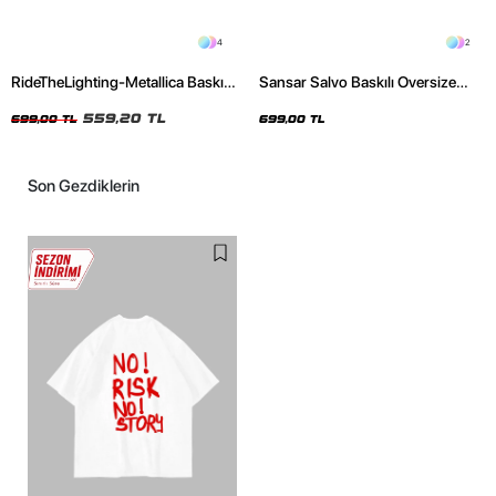
4
2
RideTheLighting-Metallica Baskılı
Sansar Salvo Baskılı Oversize
Oversize Yıkamalı Siyah Unisex
Unisex Siyah Tshirt
Tshirt
559,20 TL
699,00 TL
699,00 TL
Son Gezdiklerin