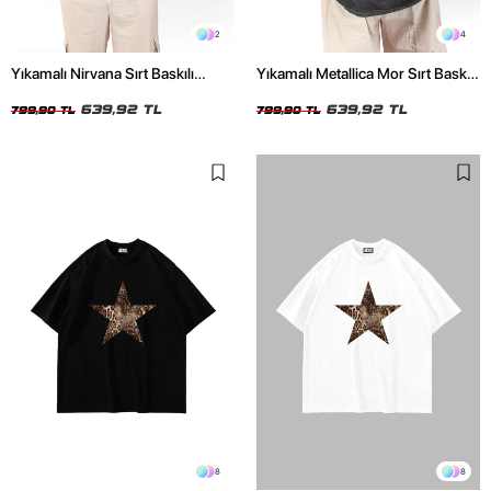
2
4
Yıkamalı Nirvana Sırt Baskılı
Yıkamalı Metallica Mor Sırt Baskılı
Unisex Oversize Tshirt
Siyah Unisex Oversize Tshirt
639,92 TL
639,92 TL
799,90 TL
799,90 TL
8
8