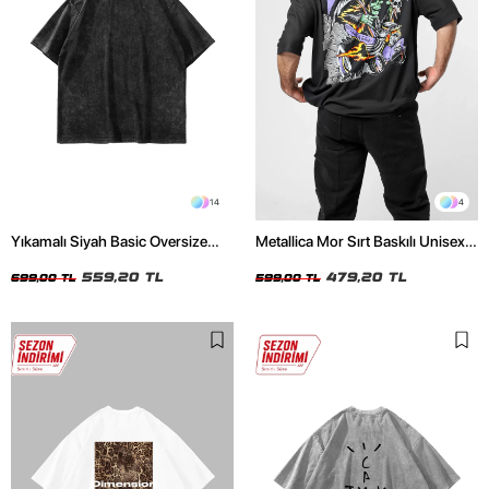
14
4
Yıkamalı Siyah Basic Oversize
Metallica Mor Sırt Baskılı Unisex
Unisex Tshirt
Oversize Siyah Tshirt
559,20 TL
479,20 TL
699,00 TL
599,00 TL