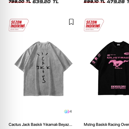
639,20 TL
479,28 
799,00 TL
599,10 TL
4
Cactus Jack Baskılı Yıkamalı Beyaz
Mstng Baskılı Racing Ove