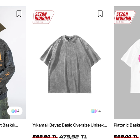
4
14
t Baskılı
Yıkamalı Beyaz Basic Oversize Unisex
Platonic Bask
Tshirt
Tshirt
479,92 TL
599,90 TL
599,00 TL