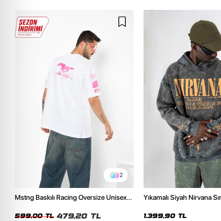
2
Mstng Baskılı Racing Oversize Unisex
Yıkamalı Siyah Nirvana Sır
Beyaz Tshirt
Unisex Oversize Hoodie
479,20 TL
599,00 TL
1.399,90 TL