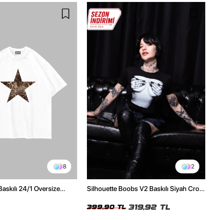
8
2
Baskılı 24/1 Oversize
Silhouette Boobs V2 Baskılı Siyah Crop
Tshirt
Top
319,92 TL
399,90 TL