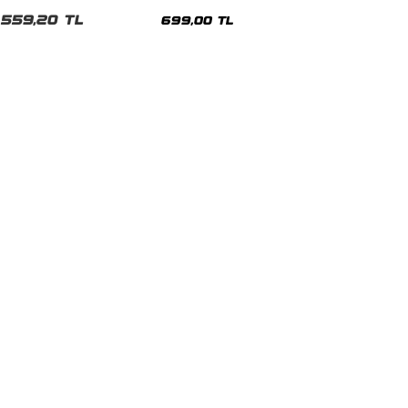
malı Siyah Unisex Tshirt
Siyah Tshirt
559,20 TL
699,00 TL