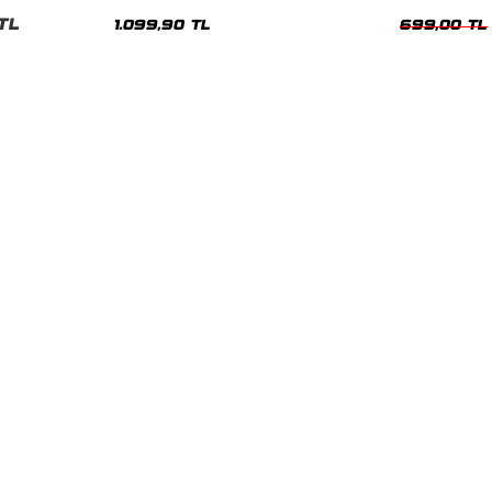
Hoodie
Oversize Yıka
TL
1.099,90 TL
699,00 TL