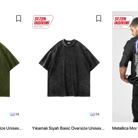
14
14
size Unisex
Yıkamalı Siyah Basic Oversize Unisex
Metallica Mor 
Tshirt
Oversize Siya