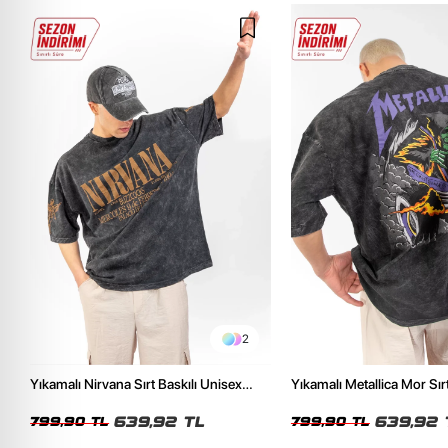
2
Yıkamalı Nirvana Sırt Baskılı Unisex
Yıkamalı Metallica Mor Sırt
Oversize Tshirt
Unisex Oversize Tshirt
639,92 TL
639,92 
799,90 TL
799,90 TL