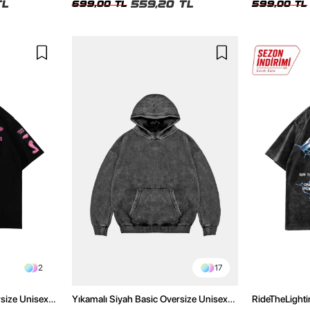
TL
559,20 TL
699,00 TL
599,00 TL
2
17
rsize Unisex
Yıkamalı Siyah Basic Oversize Unisex
RideTheLighti