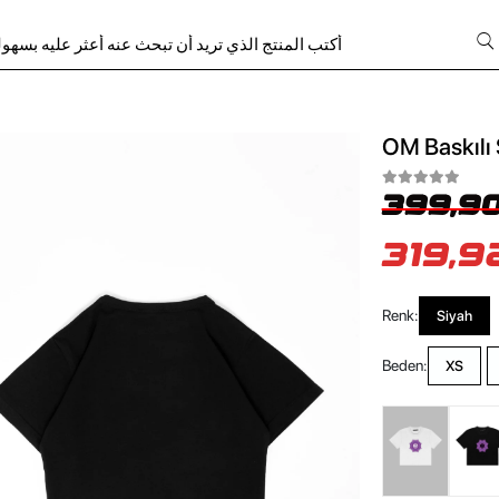
OM Baskılı 
399,90
319,9
Renk:
Siyah
Beden:
XS