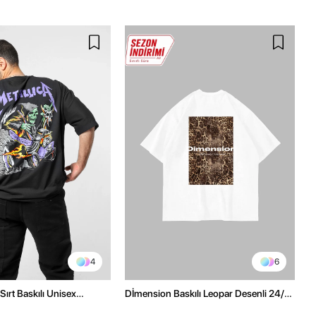
4
6
Sırt Baskılı Unisex
Dİmension Baskılı Leopar Desenli 24/1
h Tshirt
Oversize Unisex Beyaz Tshirt