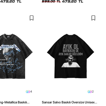
479,20 TL
479,20 TL
599,00 TL
4
2
ng-Metallica Baskılı
Sansar Salvo Baskılı Oversize Unisex