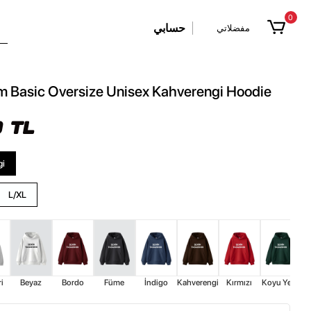
0
حسابي
مفضلاتي
m Basic Oversize Unisex Kahverengi Hoodie
 TL
gi
L/XL
i
Beyaz
Bordo
Füme
İndigo
Kahverengi
Kırmızı
Koyu Yeşil