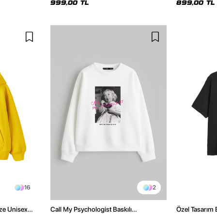
999,00 TL
899,00 TL
16
2
ize Unisex
Call My Psychologist Baskılı
Özel Tasarım 