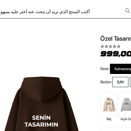
Özel Tasarı
999,00
Renk:
Kahveren
Beden:
S/M
Bej
Açık Gr