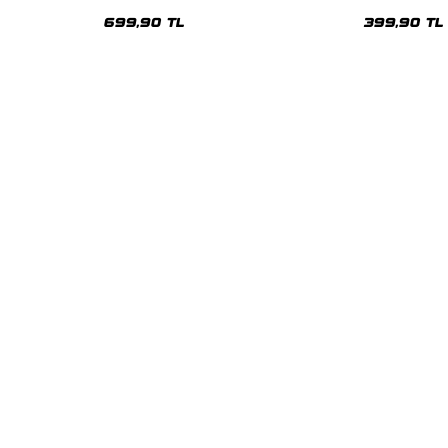
Kapüşonsuz Relaxed Fit Kadın Beyaz
Kadın Tshirt
Sweatshirt
699,90 TL
399,90 TL