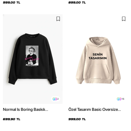
999,00 TL
899,00 TL
2
16
Normal Is Boring Baskılı
Özel Tasarım Basic Oversize
Kapüşonsuz Relaxed Fit Kadın
Unisex Bej Hoodie
Siyah Sweatshirt
699,90 TL
999,00 TL