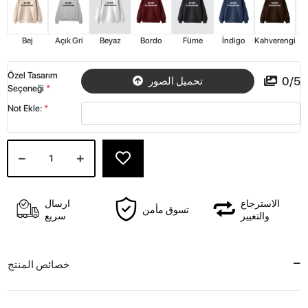
Bej
Açık Gri
Beyaz
Bordo
Füme
İndigo
Kahverengi
K
Özel Tasarım
0
/
5
تحميل الصور
Seçeneği
*
Not Ekle:
*
الاسترجاع
ارسال
تسوق مأمن
والتغيير
سريع
خصائص المنتج