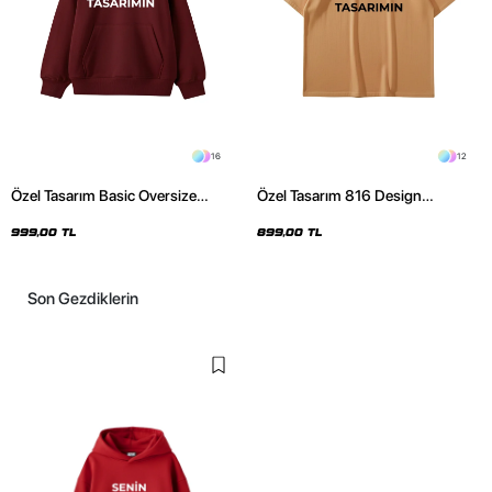
16
12
Özel Tasarım Basic Oversize
Özel Tasarım 816 Design
Unisex Bordo Hoodie
Kahverengi Basic Premium
Oversize Tshirt
999,00 TL
899,00 TL
Son Gezdiklerin