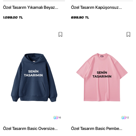
Özel Tasarım Yıkamalı Beyaz
Özel Tasarım Kapüşonsuz
Basic Oversize Unisex Hoodie
Relaxed Fit Kadın Siyah Basic
Sweatshirt
1.099,00 TL
699,90 TL
16
12
Özel Tasarım Basic Oversize
Özel Tasarım Basic Pembe
Unisex İndigo Hoodie
Oversize Unisex Tshirt