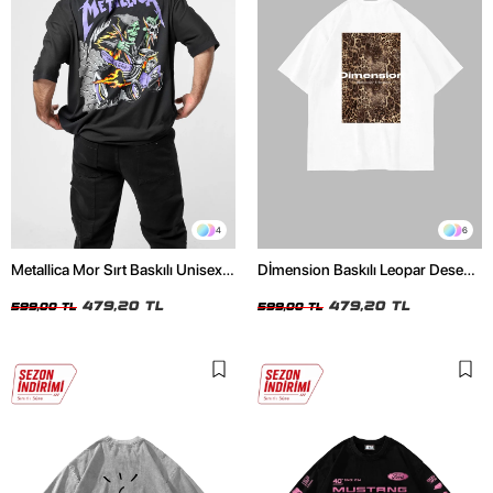
4
6
Metallica Mor Sırt Baskılı Unisex
Dİmension Baskılı Leopar Desenli
Oversize Siyah Tshirt
24/1 Oversize Unisex Beyaz
479,20 TL
Tshirt
479,20 TL
599,00 TL
599,00 TL