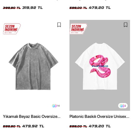
Crop Top
Unisex Beyaz Tshirt
319,92 TL
479,20 TL
399,90 TL
599,00 TL
14
2
Yıkamalı Beyaz Basic Oversize
Platonic Baskılı Oversize Unisex
Unisex Tshirt
Beyaz Tshirt
479,92 TL
479,20 TL
599,90 TL
599,00 TL