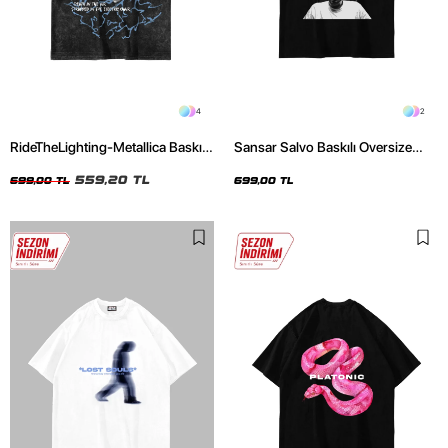
4
2
RideTheLighting-Metallica Baskılı
Sansar Salvo Baskılı Oversize
Oversize Yıkamalı Siyah Unisex
Unisex Siyah Tshirt
Tshirt
559,20 TL
699,00 TL
699,00 TL