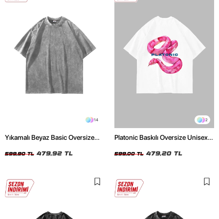
14
2
Yıkamalı Beyaz Basic Oversize
Platonic Baskılı Oversize Unisex
Unisex Tshirt
Beyaz Tshirt
479,92 TL
479,20 TL
599,90 TL
599,00 TL