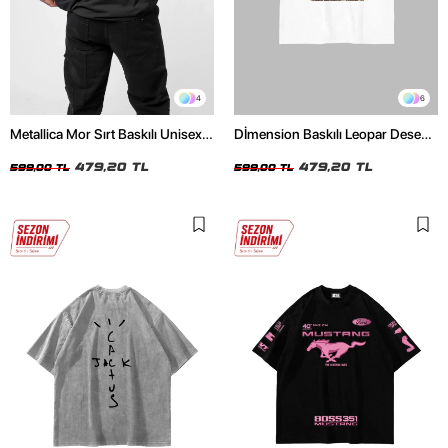
4
6
Metallica Mor Sırt Baskılı Unisex
Dİmension Baskılı Leopar Desenli
Oversize Siyah Tshirt
24/1 Oversize Unisex Beyaz
479,20 TL
Tshirt
479,20 TL
599,00 TL
599,00 TL