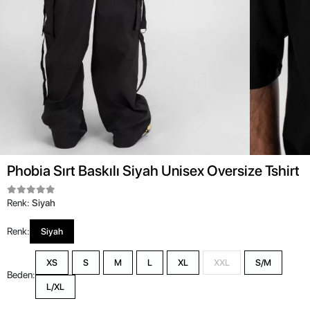
Phobia Sırt Baskılı Siyah Unisex Oversize Tshirt
Renk:
Siyah
Renk:
Siyah
XS
S
M
L
XL
XXL
S/M
Beden:
L/XL