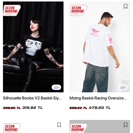
2
2
Silhouette Boobs V2 Baskılı Siyah
Mstng Baskılı Racing Oversize
Crop Top
Unisex Beyaz Tshirt
319,92 TL
479,20 TL
399,90 TL
599,00 TL