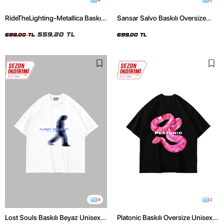
4
2
RideTheLighting-Metallica Baskılı
Sansar Salvo Baskılı Oversize
Oversize Yıkamalı Siyah Unisex
Unisex Siyah Tshirt
Tshirt
559,20 TL
699,00 TL
699,00 TL
4
2
Lost Souls Baskılı Beyaz Unisex
Platonic Baskılı Oversize Unisex