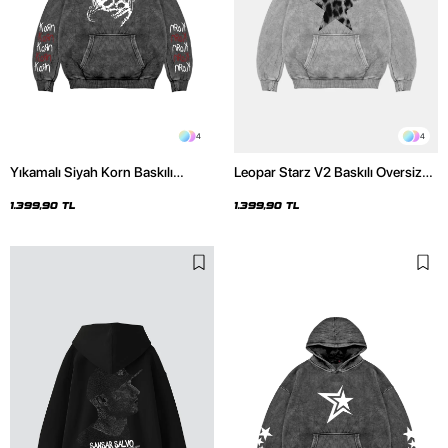
4
4
Yıkamalı Siyah Korn Baskılı
Leopar Starz V2 Baskılı Oversize
Oversize Unisex Hoodie
Unisex Premium Yıkamalı Beyaz
Hoodie
1.399,90 TL
1.399,90 TL