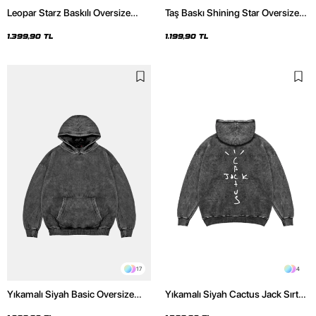
Leopar Starz Baskılı Oversize
Taş Baskı Shining Star Oversize
Unisex Premium Yıkamalı Siyah
Unisex Premium Siyah Hoodie
Hoodie
1.399,90 TL
1.199,90 TL
17
4
Yıkamalı Siyah Basic Oversize
Yıkamalı Siyah Cactus Jack Sırt
Unisex Hoodie
Baskılı Oversize Unisex Hoodie