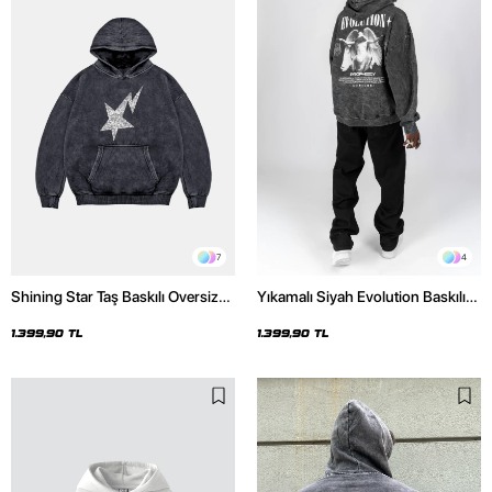
7
4
Shining Star Taş Baskılı Oversize
Yıkamalı Siyah Evolution Baskılı
Unisex Premium Yıkamalı Siyah
Oversize Unisex Kapüşonlu
Hoodie
Hoodie
1.399,90 TL
1.399,90 TL