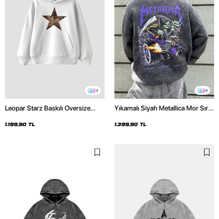
4
9
Leopar Starz Baskılı Oversize
Yıkamalı Siyah Metallica Mor Sırt
Unisex Premium Beyaz Hoodie
Baskılı Oversize Kapüşonlu
Hoodie
1.199,90 TL
1.399,90 TL