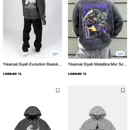
4
9
Yıkamalı Siyah Evolution Baskılı
Yıkamalı Siyah Metallica Mor Sırt
Oversize Unisex Kapüşonlu
Baskılı Oversize Kapüşonlu
Hoodie
Hoodie
1.399,90 TL
1.399,90 TL