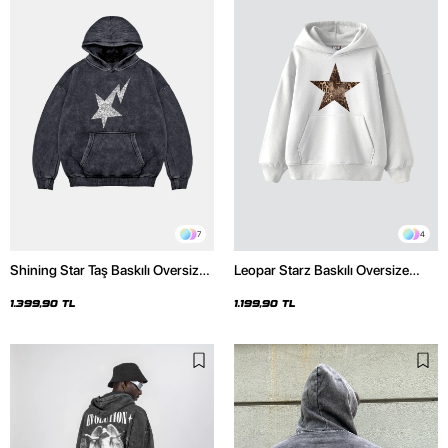
7
4
Shining Star Taş Baskılı Oversize
Leopar Starz Baskılı Oversize
Unisex Premium Yıkamalı Siyah
Unisex Premium Beyaz Hoodie
Hoodie
1.399,90 TL
1.199,90 TL