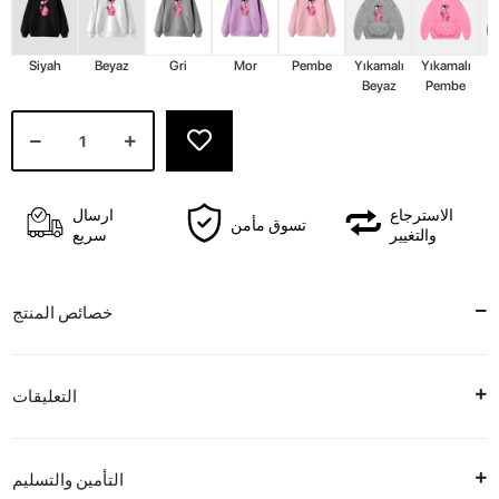
Siyah
Beyaz
Gri
Mor
Pembe
Yıkamalı
Yıkamalı
Y
Beyaz
Pembe
الاسترجاع
ارسال
تسوق مأمن
والتغيير
سريع
خصائص المنتج
التعليقات
التأمين والتسليم