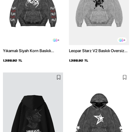
4
4
Yıkamalı Siyah Korn Baskılı
Leopar Starz V2 Baskılı Oversize
Oversize Unisex Hoodie
Unisex Premium Yıkamalı Beyaz
Hoodie
1.399,90 TL
1.399,90 TL