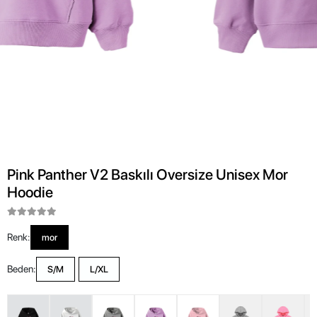
Pink Panther V2 Baskılı Oversize Unisex Mor
Hoodie
Renk:
mor
Beden:
S/M
L/XL