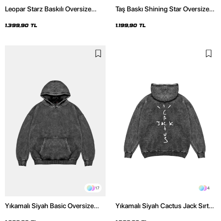
Leopar Starz Baskılı Oversize
Taş Baskı Shining Star Oversize
Unisex Premium Yıkamalı Siyah
Unisex Premium Siyah Hoodie
Hoodie
1.399,90 TL
1.199,90 TL
17
4
Yıkamalı Siyah Basic Oversize
Yıkamalı Siyah Cactus Jack Sırt
Unisex Hoodie
Baskılı Oversize Unisex Hoodie