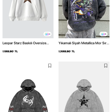
4
9
Leopar Starz Baskılı Oversize
Yıkamalı Siyah Metallica Mor Sırt
Unisex Premium Beyaz Hoodie
Baskılı Oversize Kapüşonlu
Hoodie
1.199,90 TL
1.399,90 TL