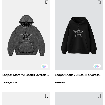
4
4
Leopar Starz V2 Baskılı Oversize
Leopar Starz V2 Baskılı Oversize
Unisex Premium Yıkamalı Siyah
Unisex Premium Siyah Hoodie
Hoodie
1.399,90 TL
1.199,90 TL