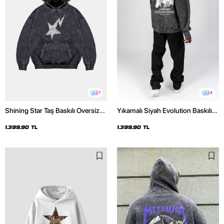
7
4
Shining Star Taş Baskılı Oversize
Yıkamalı Siyah Evolution Baskılı
Unisex Premium Yıkamalı Siyah
Oversize Unisex Kapüşonlu
Hoodie
Hoodie
1.399,90 TL
1.399,90 TL