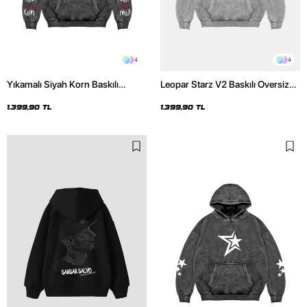
4
4
Yıkamalı Siyah Korn Baskılı
Leopar Starz V2 Baskılı Oversize
Oversize Unisex Hoodie
Unisex Premium Yıkamalı Beyaz
Hoodie
1.399,90 TL
1.399,90 TL