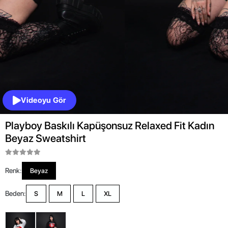
Videoyu Gör
Playboy Baskılı Kapüşonsuz Relaxed Fit Kadın
Beyaz Sweatshirt
Renk:
Beyaz
Beden:
S
M
L
XL