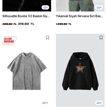
2
4
Silhouette Boobs V2 Baskılı Siyah
Yıkamalı Siyah Nirvana Sırt Baskılı
Crop Top
Unisex Oversize Hoodie
319,92 TL
399,90 TL
1.399,90 TL
14
4