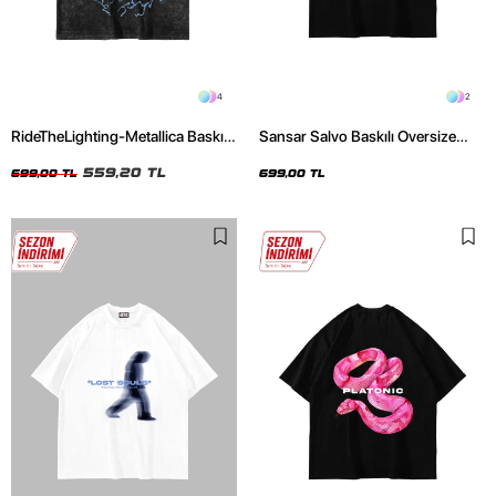
4
2
RideTheLighting-Metallica Baskılı
Sansar Salvo Baskılı Oversize
Oversize Yıkamalı Siyah Unisex
Unisex Siyah Tshirt
Tshirt
559,20 TL
699,00 TL
699,00 TL