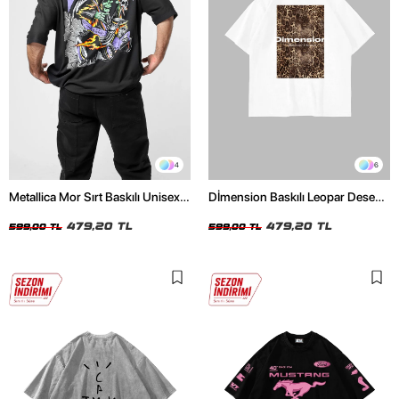
4
6
Metallica Mor Sırt Baskılı Unisex
Dİmension Baskılı Leopar Desenli
Oversize Siyah Tshirt
24/1 Oversize Unisex Beyaz
479,20 TL
Tshirt
479,20 TL
599,00 TL
599,00 TL