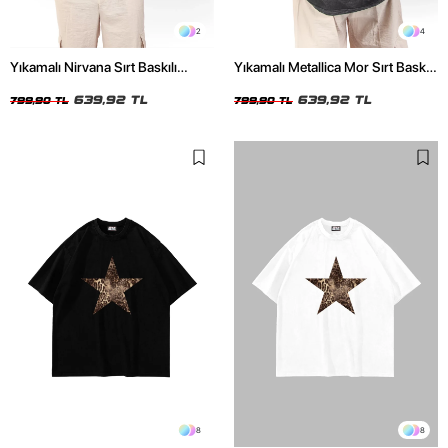
2
4
Yıkamalı Nirvana Sırt Baskılı
Yıkamalı Metallica Mor Sırt Baskılı
Unisex Oversize Tshirt
Siyah Unisex Oversize Tshirt
639,92 TL
639,92 TL
799,90 TL
799,90 TL
8
8