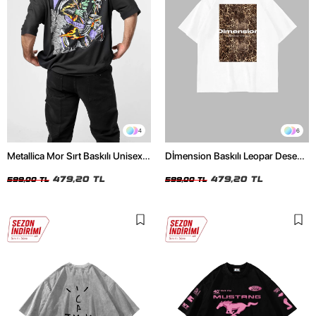
4
6
Metallica Mor Sırt Baskılı Unisex
Dİmension Baskılı Leopar Desenli
Oversize Siyah Tshirt
24/1 Oversize Unisex Beyaz
479,20 TL
Tshirt
479,20 TL
599,00 TL
599,00 TL