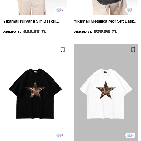
2
4
Yıkamalı Nirvana Sırt Baskılı
Yıkamalı Metallica Mor Sırt Baskılı
Unisex Oversize Tshirt
Siyah Unisex Oversize Tshirt
639,92 TL
639,92 TL
799,90 TL
799,90 TL
8
8