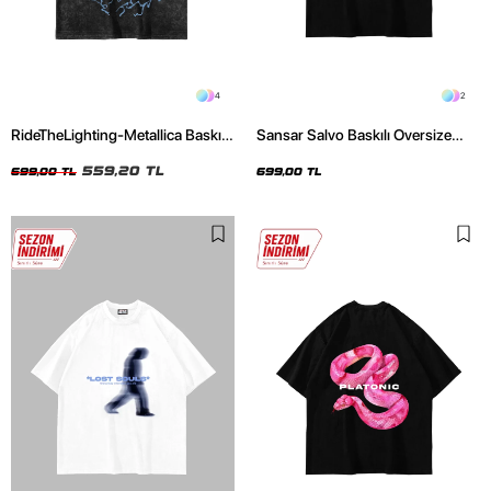
4
2
RideTheLighting-Metallica Baskılı
Sansar Salvo Baskılı Oversize
Oversize Yıkamalı Siyah Unisex
Unisex Siyah Tshirt
Tshirt
559,20 TL
699,00 TL
699,00 TL