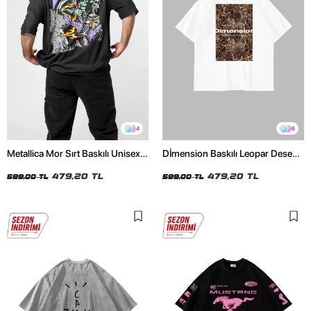
4
6
Metallica Mor Sırt Baskılı Unisex
Dİmension Baskılı Leopar Desenli
Oversize Siyah Tshirt
24/1 Oversize Unisex Beyaz
479,20 TL
Tshirt
479,20 TL
599,00 TL
599,00 TL