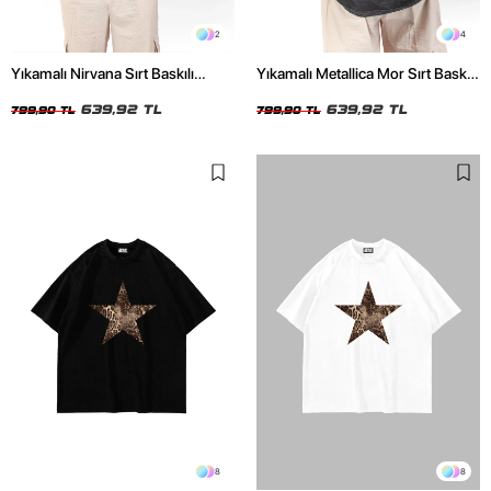
2
4
Yıkamalı Nirvana Sırt Baskılı
Yıkamalı Metallica Mor Sırt Baskılı
Unisex Oversize Tshirt
Siyah Unisex Oversize Tshirt
639,92 TL
639,92 TL
799,90 TL
799,90 TL
8
8