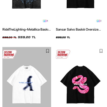
4
2
RideTheLighting-Metallica Baskılı
Sansar Salvo Baskılı Oversize
Oversize Yıkamalı Siyah Unisex
Unisex Siyah Tshirt
Tshirt
559,20 TL
699,00 TL
699,00 TL