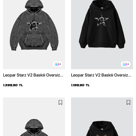
4
4
Leopar Starz V2 Baskılı Oversize
Leopar Starz V2 Baskılı Oversize
Unisex Premium Yıkamalı Siyah
Unisex Premium Siyah Hoodie
Hoodie
1.399,90 TL
1.199,90 TL