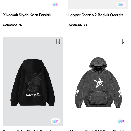
4
4
Yıkamalı Siyah Korn Baskılı
Leopar Starz V2 Baskılı Oversize
Oversize Unisex Hoodie
Unisex Premium Yıkamalı Beyaz
Hoodie
1.399,90 TL
1.399,90 TL
2
4