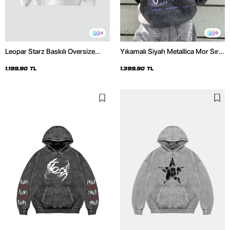
4
9
Leopar Starz Baskılı Oversize
Yıkamalı Siyah Metallica Mor Sırt
Unisex Premium Beyaz Hoodie
Baskılı Oversize Kapüşonlu
Hoodie
1.199,90 TL
1.399,90 TL