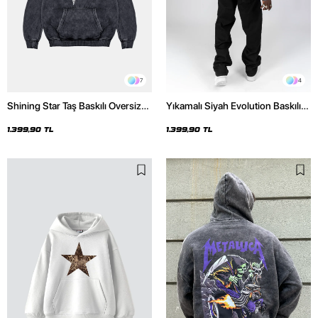
7
4
Shining Star Taş Baskılı Oversize
Yıkamalı Siyah Evolution Baskılı
Unisex Premium Yıkamalı Siyah
Oversize Unisex Kapüşonlu
Hoodie
Hoodie
1.399,90 TL
1.399,90 TL