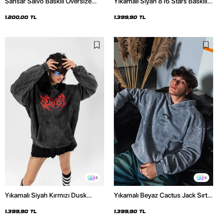
Sansar Salvo Baskılı Oversize
Yıkamalı Siyah 816 Stars Baskılı
Unisex Siyah Hoodie
Oversize Unisex Hoodie
1.200,00 TL
1.399,90 TL
4
4
Yıkamalı Siyah Kırmızı Dusk
Yıkamalı Beyaz Cactus Jack Sırt
Baskılı Oversize Unisex Hoodie
Baskılı Oversize Unisex Hoodie
1.399,90 TL
1.399,90 TL