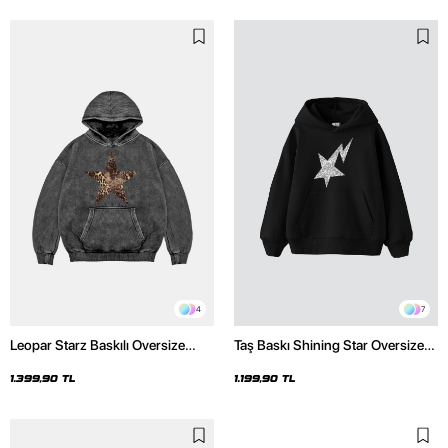
4
7
Leopar Starz Baskılı Oversize
Taş Baskı Shining Star Oversize
Unisex Premium Yıkamalı Siyah
Unisex Premium Siyah Hoodie
Hoodie
1.399,90 TL
1.199,90 TL