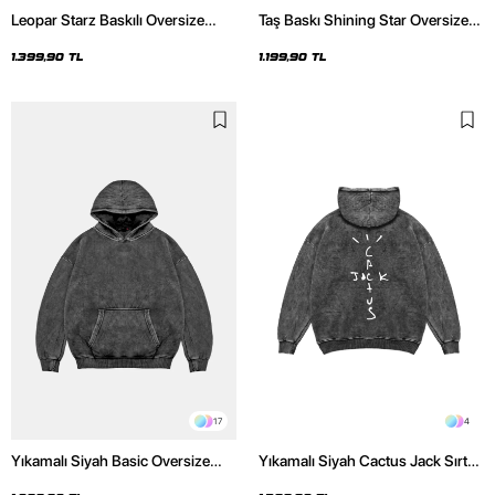
Leopar Starz Baskılı Oversize
Taş Baskı Shining Star Oversize
Unisex Premium Yıkamalı Siyah
Unisex Premium Siyah Hoodie
Hoodie
1.399,90 TL
1.199,90 TL
17
4
Yıkamalı Siyah Basic Oversize
Yıkamalı Siyah Cactus Jack Sırt
Unisex Hoodie
Baskılı Oversize Unisex Hoodie