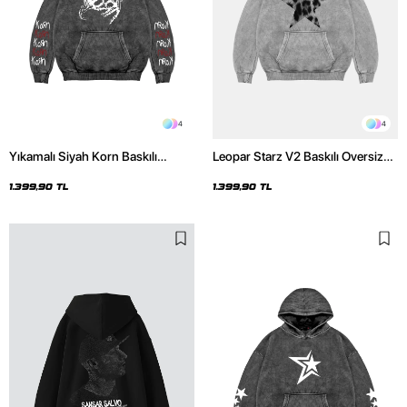
4
4
Yıkamalı Siyah Korn Baskılı
Leopar Starz V2 Baskılı Oversize
Oversize Unisex Hoodie
Unisex Premium Yıkamalı Beyaz
Hoodie
1.399,90 TL
1.399,90 TL