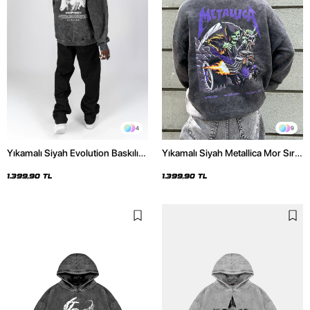
4
9
Yıkamalı Siyah Evolution Baskılı
Yıkamalı Siyah Metallica Mor Sırt
Oversize Unisex Kapüşonlu
Baskılı Oversize Kapüşonlu
Hoodie
Hoodie
1.399,90 TL
1.399,90 TL