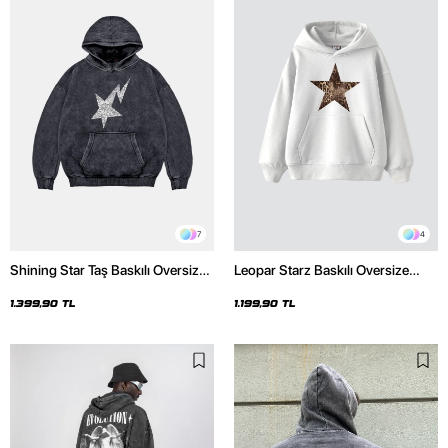
7
4
Shining Star Taş Baskılı Oversize
Leopar Starz Baskılı Oversize
Unisex Premium Yıkamalı Siyah
Unisex Premium Beyaz Hoodie
Hoodie
1.399,90 TL
1.199,90 TL