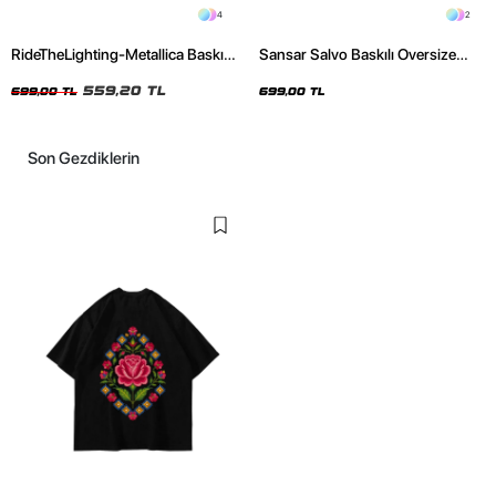
4
2
RideTheLighting-Metallica Baskılı
Sansar Salvo Baskılı Oversize
Oversize Yıkamalı Siyah Unisex
Unisex Siyah Tshirt
Tshirt
559,20 TL
699,00 TL
699,00 TL
Son Gezdiklerin