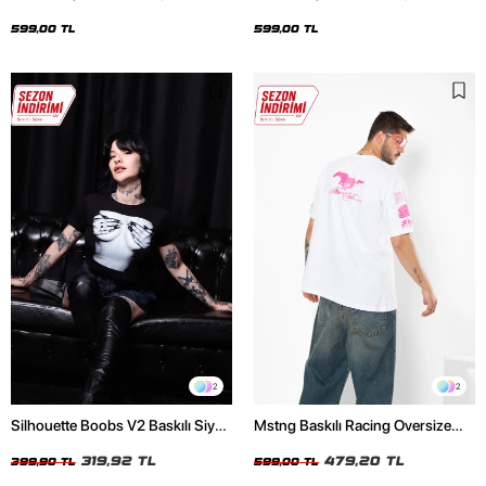
Oversize Unisex Siyah Tshirt
Oversize Unisex Beyaz Tshirt
599,00 TL
599,00 TL
2
2
Silhouette Boobs V2 Baskılı Siyah
Mstng Baskılı Racing Oversize
Crop Top
Unisex Beyaz Tshirt
319,92 TL
479,20 TL
399,90 TL
599,00 TL