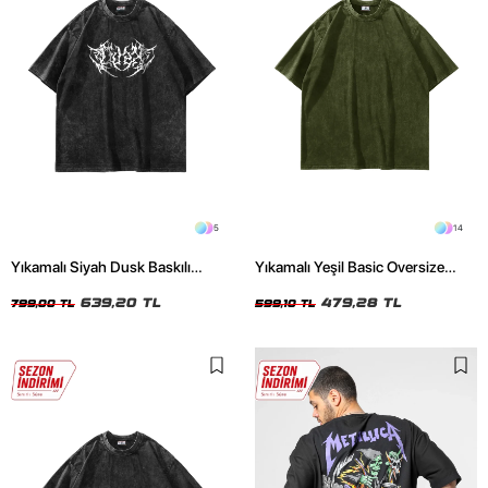
5
14
Yıkamalı Siyah Dusk Baskılı
Yıkamalı Yeşil Basic Oversize
Oversize Unisex Tshirt
Unisex Tshirt
639,20 TL
479,28 TL
799,00 TL
599,10 TL