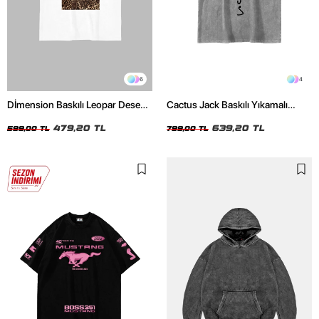
6
4
Dİmension Baskılı Leopar Desenli
Cactus Jack Baskılı Yıkamalı
24/1 Oversize Unisex Beyaz
Beyaz Unisex Oversize Tshirt
Tshirt
479,20 TL
639,20 TL
599,00 TL
799,00 TL