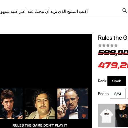
Rules the G
599,00
479,2
Renk:
Siyah
Beden:
S/M