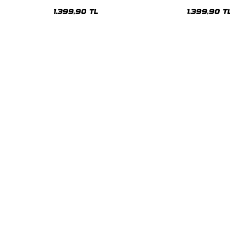
ie
Unisex Hoodie
Premium Yıka
1.399,90 TL
1.399,90 T