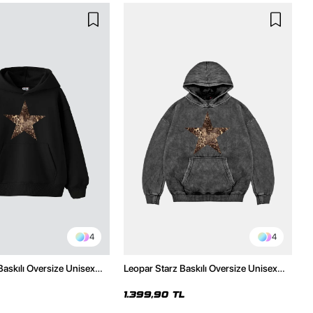
4
4
Baskılı Oversize Unisex
Leopar Starz Baskılı Oversize Unisex
h Hoodie
Premium Yıkamalı Siyah Hoodie
1.399,90 TL