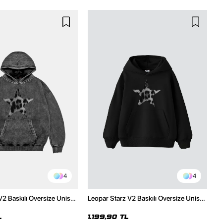
4
4
V2 Baskılı Oversize Unisex
Leopar Starz V2 Baskılı Oversize Unisex
malı Siyah Hoodie
Premium Siyah Hoodie
L
1.199,90 TL