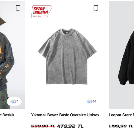
4
14
t Baskılı
Yıkamalı Beyaz Basic Oversize Unisex
Leopar Starz 
Tshirt
Premium Siya
479,92 TL
599,90 TL
1.199,90 TL