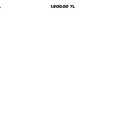
malı Beyaz Hoodie
Siyah Hoodie
L
1.200,00 TL