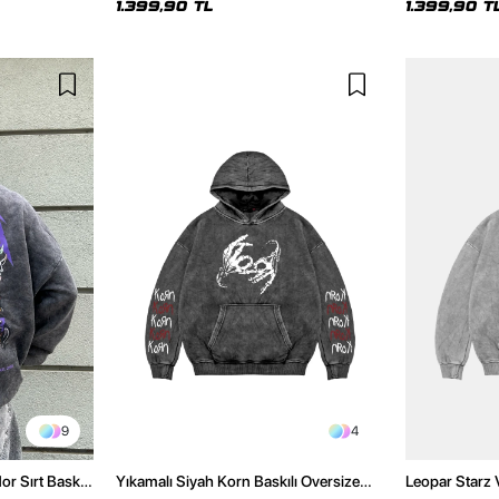
1.399,90 TL
1.399,90 T
9
4
r Sırt Baskılı
Yıkamalı Siyah Korn Baskılı Oversize
Leopar Starz 