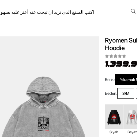
Ryomen Suk
Hoodie
1.399,
Renk:
Yıkamalı 
Beden:
S/M
Siyah
Beya