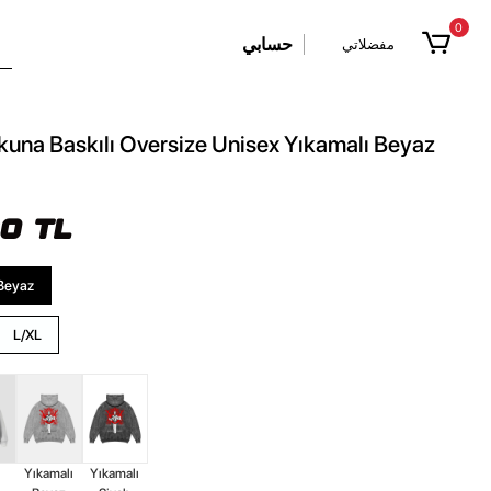
0
حسابي
مفضلاتي
una Baskılı Oversize Unisex Yıkamalı Beyaz
90 TL
Beyaz
L/XL
z
Yıkamalı
Yıkamalı