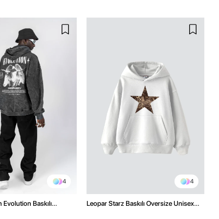
4
4
 Evolution Baskılı
Leopar Starz Baskılı Oversize Unisex
sex Kapüşonlu Hoodie
Premium Beyaz Hoodie