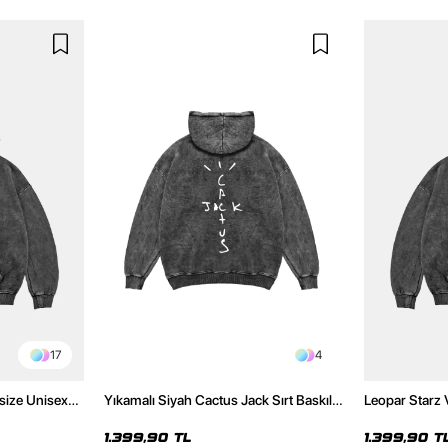
17
4
size Unisex
Yıkamalı Siyah Cactus Jack Sırt Baskılı
Leopar Starz 
Oversize Unisex Hoodie
Premium Yıka
1.399,90 TL
1.399,90 T