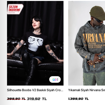
2
Silhouette Boobs V2 Baskılı Siyah Crop
Yıkamalı Siyah Nirvana Sır
Top
Unisex Oversize Hoodie
319,92 TL
399,90 TL
1.399,90 TL