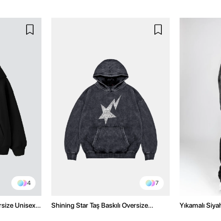
4
7
rsize Unisex
Shining Star Taş Baskılı Oversize
Yıkamalı Siyah
Unisex Premium Yıkamalı Siyah Hoodie
Oversize Uni