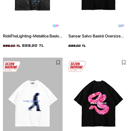
4
2
RideTheLighting-Metallica Baskılı
Sansar Salvo Baskılı Oversize
Oversize Yıkamalı Siyah Unisex
Unisex Siyah Tshirt
Tshirt
559,20 TL
699,00 TL
699,00 TL