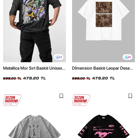
4
6
Metallica Mor Sırt Baskılı Unisex
Dİmension Baskılı Leopar Desenli
Oversize Siyah Tshirt
24/1 Oversize Unisex Beyaz
479,20 TL
Tshirt
479,20 TL
599,00 TL
599,00 TL