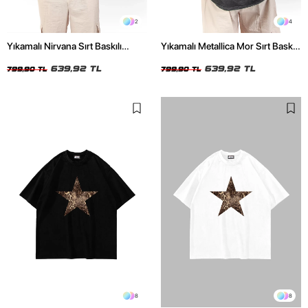
2
4
Yıkamalı Nirvana Sırt Baskılı
Yıkamalı Metallica Mor Sırt Baskılı
Unisex Oversize Tshirt
Siyah Unisex Oversize Tshirt
639,92 TL
639,92 TL
799,90 TL
799,90 TL
8
8