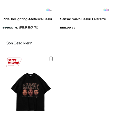
4
2
RideTheLighting-Metallica Baskılı
Sansar Salvo Baskılı Oversize
Oversize Yıkamalı Siyah Unisex
Unisex Siyah Tshirt
Tshirt
559,20 TL
699,00 TL
699,00 TL
Son Gezdiklerin