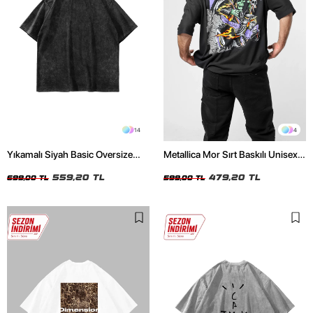
14
4
Yıkamalı Siyah Basic Oversize
Metallica Mor Sırt Baskılı Unisex
Unisex Tshirt
Oversize Siyah Tshirt
559,20 TL
479,20 TL
699,00 TL
599,00 TL