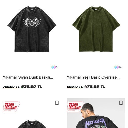
5
14
Yıkamalı Siyah Dusk Baskılı
Yıkamalı Yeşil Basic Oversize
Oversize Unisex Tshirt
Unisex Tshirt
639,20 TL
479,28 TL
799,00 TL
599,10 TL