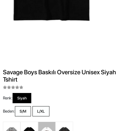
Savage Boys Baskılı Oversize Unisex Siyah
Tshirt
Renk:
Siyah
Beden:
S/M
L/XL