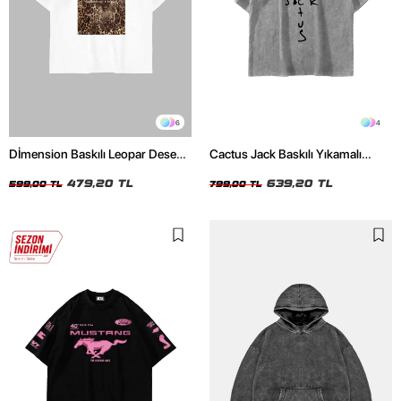
6
4
Dİmension Baskılı Leopar Desenli
Cactus Jack Baskılı Yıkamalı
24/1 Oversize Unisex Beyaz
Beyaz Unisex Oversize Tshirt
Tshirt
479,20 TL
639,20 TL
599,00 TL
799,00 TL