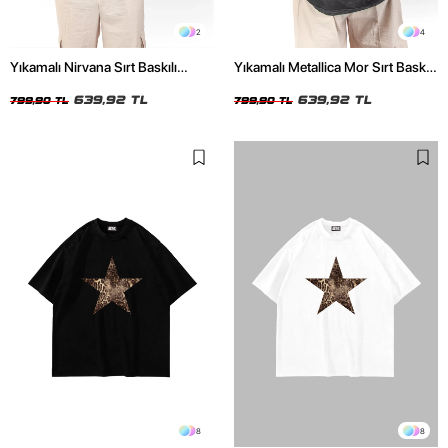
2
4
Yıkamalı Nirvana Sırt Baskılı
Yıkamalı Metallica Mor Sırt Baskılı
Unisex Oversize Tshirt
Siyah Unisex Oversize Tshirt
639,92 TL
639,92 TL
799,90 TL
799,90 TL
8
8