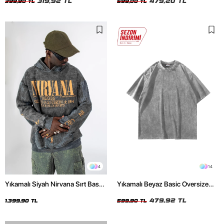
319,92 TL
479,20 TL
399,90 TL
599,00 TL
4
14
Yıkamalı Siyah Nirvana Sırt Baskılı
Yıkamalı Beyaz Basic Oversize
Unisex Oversize Hoodie
Unisex Tshirt
479,92 TL
1.399,90 TL
599,90 TL