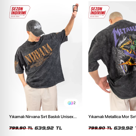
2
Yıkamalı Nirvana Sırt Baskılı Unisex
Yıkamalı Metallica Mor Sırt
Oversize Tshirt
Unisex Oversize Tshirt
639,92 TL
639,92 
799,90 TL
799,90 TL