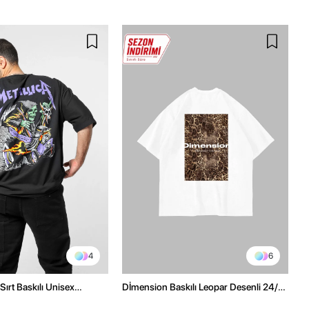
4
6
Sırt Baskılı Unisex
Dİmension Baskılı Leopar Desenli 24/1
h Tshirt
Oversize Unisex Beyaz Tshirt