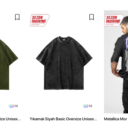
14
14
size Unisex
Yıkamalı Siyah Basic Oversize Unisex
Metallica Mor 
Tshirt
Oversize Siya