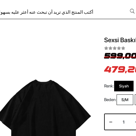
Sexsi Baskı
599,00
479,2
Renk:
Siyah
Beden:
S/M