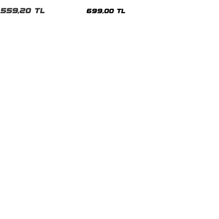
malı Siyah Unisex Tshirt
Siyah Tshirt
559,20 TL
699,00 TL