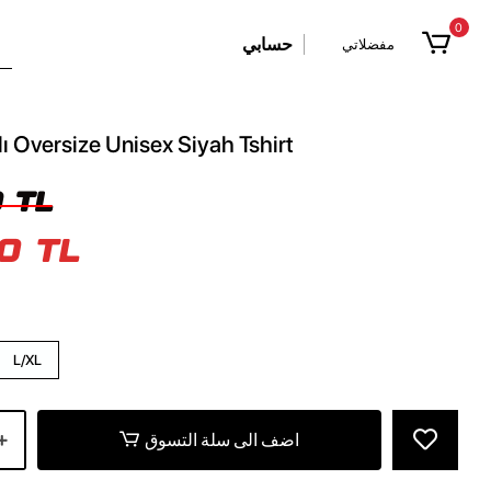
0
حسابي
مفضلاتي
lı Oversize Unisex Siyah Tshirt
 TL
0 TL
L/XL
اضف الى سلة التسوق