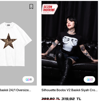
8
2
Baskılı 24/1 Oversize
Silhouette Boobs V2 Baskılı Siyah Crop
Tshirt
Top
319,92 TL
399,90 TL