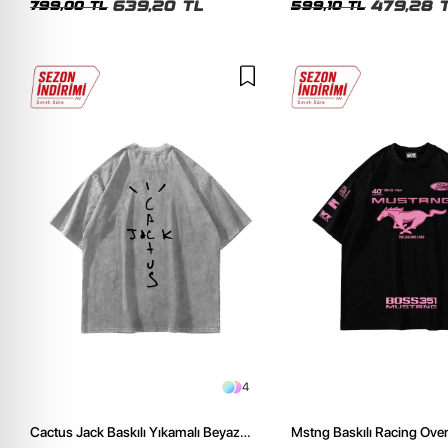
639,20 TL
479,28 
799,00 TL
599,10 TL
4
Cactus Jack Baskılı Yıkamalı Beyaz
Mstng Baskılı Racing Ove