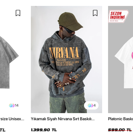
14
4
rsize Unisex
Yıkamalı Siyah Nirvana Sırt Baskılı
Platonic Bask
Unisex Oversize Hoodie
Tshirt
TL
1.399,90 TL
599,00 TL