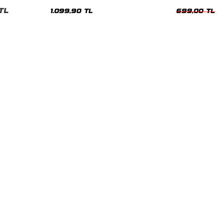
Hoodie
Oversize Yıka
TL
1.099,90 TL
699,00 TL