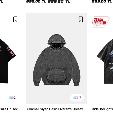
TL
559,20 TL
699,00 TL
599,00 TL
2
17
rsize Unisex
Yıkamalı Siyah Basic Oversize Unisex
RideTheLighti