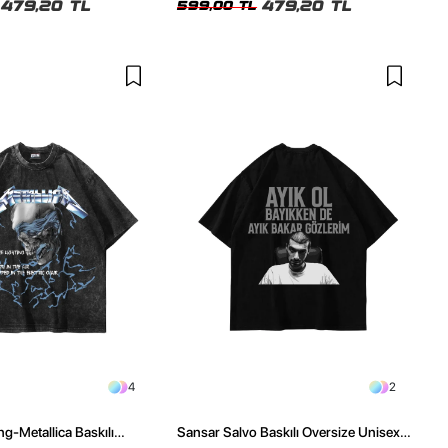
479,20 TL
479,20 TL
599,00 TL
4
2
ng-Metallica Baskılı
Sansar Salvo Baskılı Oversize Unisex