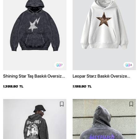
7
4
Shining Star Taş Baskılı Oversize
Leopar Starz Baskılı Oversize
Unisex Premium Yıkamalı Siyah
Unisex Premium Beyaz Hoodie
Hoodie
1.399,90 TL
1.199,90 TL