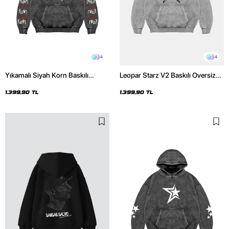
4
4
Yıkamalı Siyah Korn Baskılı
Leopar Starz V2 Baskılı Oversize
Oversize Unisex Hoodie
Unisex Premium Yıkamalı Beyaz
Hoodie
1.399,90 TL
1.399,90 TL