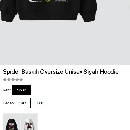
Spıder Baskılı Oversize Unisex Siyah Hoodie
Renk:
Siyah
Beden:
S/M
L/XL