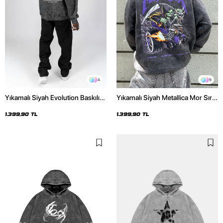
4
9
Yıkamalı Siyah Evolution Baskılı
Yıkamalı Siyah Metallica Mor Sırt
Oversize Unisex Kapüşonlu
Baskılı Oversize Kapüşonlu
Hoodie
Hoodie
1.399,90 TL
1.399,90 TL