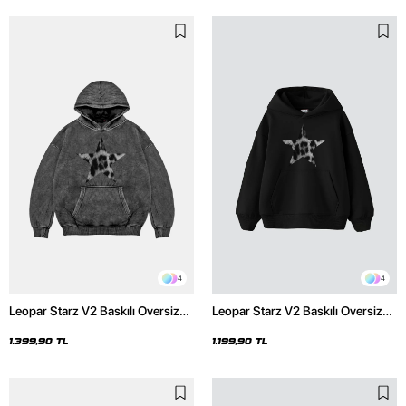
4
4
Leopar Starz V2 Baskılı Oversize
Leopar Starz V2 Baskılı Oversize
Unisex Premium Yıkamalı Siyah
Unisex Premium Siyah Hoodie
Hoodie
1.399,90 TL
1.199,90 TL