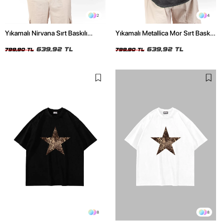
2
4
Yıkamalı Nirvana Sırt Baskılı
Yıkamalı Metallica Mor Sırt Baskılı
Unisex Oversize Tshirt
Siyah Unisex Oversize Tshirt
639,92 TL
639,92 TL
799,90 TL
799,90 TL
8
8