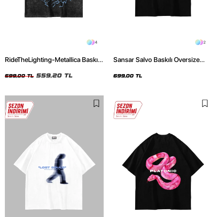
4
2
RideTheLighting-Metallica Baskılı
Sansar Salvo Baskılı Oversize
Oversize Yıkamalı Siyah Unisex
Unisex Siyah Tshirt
Tshirt
559,20 TL
699,00 TL
699,00 TL