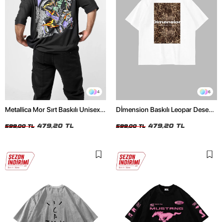
4
6
Metallica Mor Sırt Baskılı Unisex
Dİmension Baskılı Leopar Desenli
Oversize Siyah Tshirt
24/1 Oversize Unisex Beyaz
479,20 TL
Tshirt
479,20 TL
599,00 TL
599,00 TL