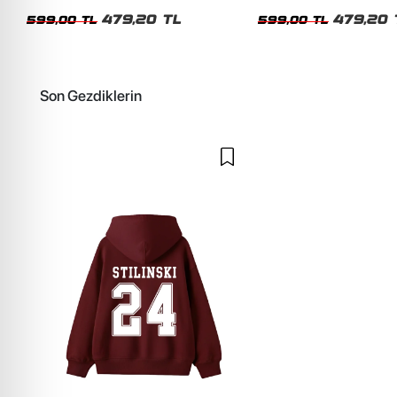
Oversize Siyah Tshirt
Oversize Unisex Beyaz Tsh
479,20 TL
479,20 
599,00 TL
599,00 TL
Son Gezdiklerin