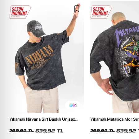
2
Yıkamalı Nirvana Sırt Baskılı Unisex
Yıkamalı Metallica Mor Sırt
Oversize Tshirt
Unisex Oversize Tshirt
639,92 TL
639,92 
799,90 TL
799,90 TL