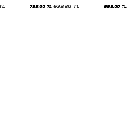
irt
Unisex Oversize Tshirt
Siyah Tshirt
TL
639,20 TL
799,00 TL
599,00 TL