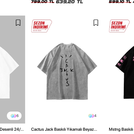
639,20 TL
799,00 TL
599,10 TL
6
4
Desenli 24/1
Cactus Jack Baskılı Yıkamalı Beyaz
Mstng Baskılı