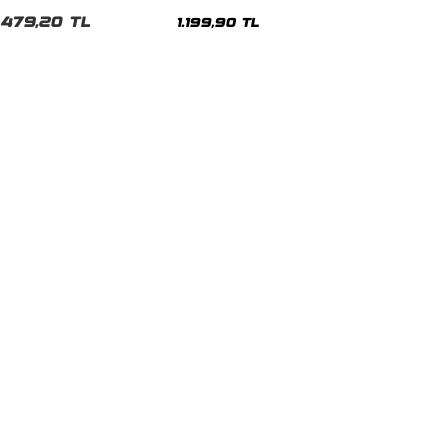
Premium Siyah Hoodie
479,20 TL
1.199,90 TL