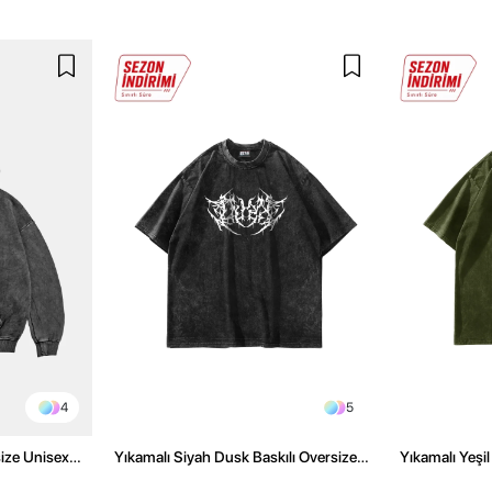
4
5
size Unisex
Yıkamalı Siyah Dusk Baskılı Oversize
Yıkamalı Yeşi
Hoodie
Unisex Tshirt
Tshirt