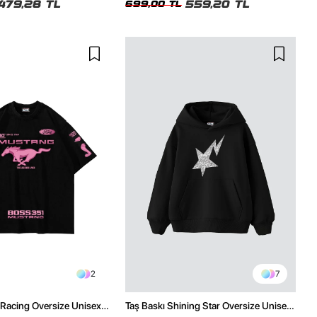
479,28 TL
559,20 TL
699,00 TL
2
7
 Racing Oversize Unisex
Taş Baskı Shining Star Oversize Unisex