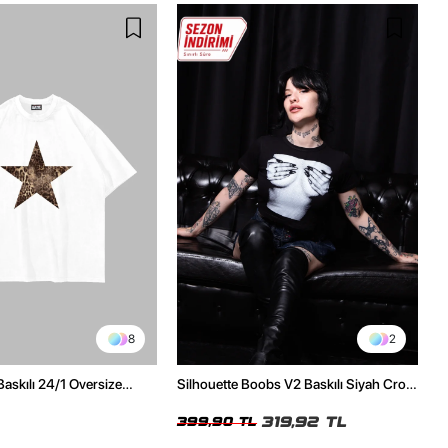
8
2
Baskılı 24/1 Oversize
Silhouette Boobs V2 Baskılı Siyah Crop
Tshirt
Top
319,92 TL
399,90 TL