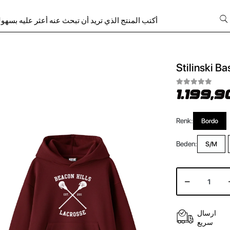
Stilinski B
1.199,9
Renk:
Bordo
Beden:
S/M
ارسال
سريع