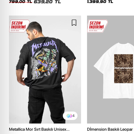
639,20 TL
799,00 TL
1.399,90 TL
4
Metallica Mor Sırt Baskılı Unisex
Dİmension Baskılı Leopar 