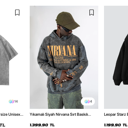
14
4
rsize Unisex
Yıkamalı Siyah Nirvana Sırt Baskılı
Leopar Starz 
Unisex Oversize Hoodie
Premium Siya
TL
1.399,90 TL
1.199,90 TL