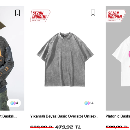
4
14
t Baskılı
Yıkamalı Beyaz Basic Oversize Unisex
Platonic Bask
Tshirt
Tshirt
479,92 TL
599,90 TL
599,00 TL