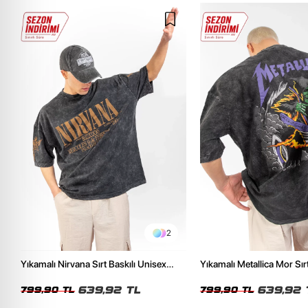
2
Yıkamalı Nirvana Sırt Baskılı Unisex
Yıkamalı Metallica Mor Sırt
Oversize Tshirt
Unisex Oversize Tshirt
639,92 TL
639,92 
799,90 TL
799,90 TL