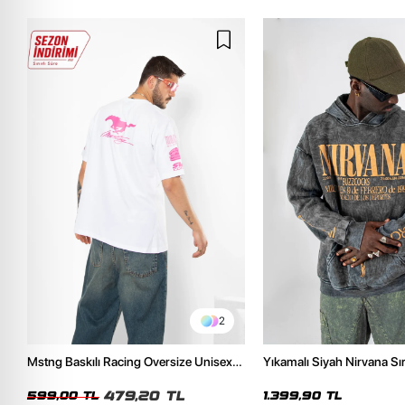
2
Mstng Baskılı Racing Oversize Unisex
Yıkamalı Siyah Nirvana Sır
Beyaz Tshirt
Unisex Oversize Hoodie
479,20 TL
599,00 TL
1.399,90 TL