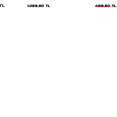
Hoodie
Siyah Kadın T
TL
1.099,90 TL
499,90 TL