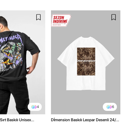
4
6
Sırt Baskılı Unisex
Dİmension Baskılı Leopar Desenli 24/1
h Tshirt
Oversize Unisex Beyaz Tshirt