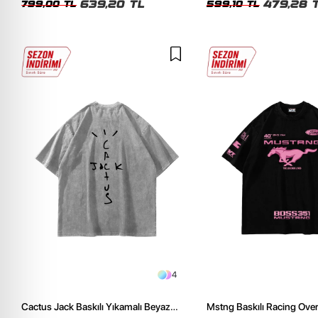
639,20 TL
479,28 
799,00 TL
599,10 TL
4
Cactus Jack Baskılı Yıkamalı Beyaz
Mstng Baskılı Racing Ove