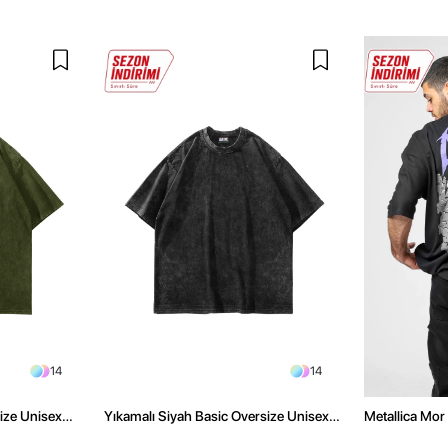
14
14
size Unisex
Yıkamalı Siyah Basic Oversize Unisex
Metallica Mor 
Tshirt
Oversize Siya