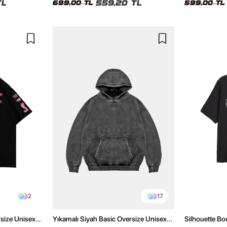
TL
559,20 TL
699,00 TL
599,00 TL
2
17
rsize Unisex
Yıkamalı Siyah Basic Oversize Unisex
Silhouette Bo