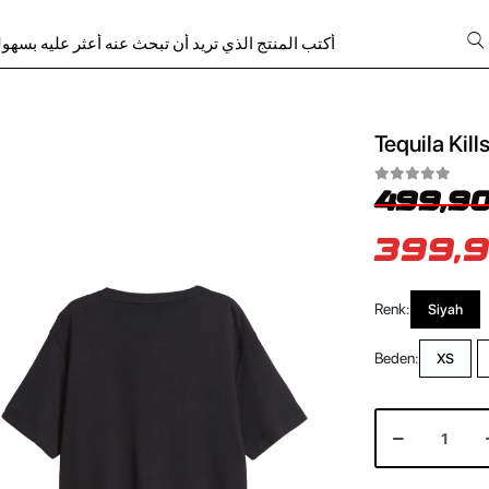
Tequila Kill
499,90
399,9
Renk:
Siyah
Beden:
XS