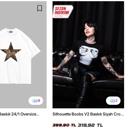
8
2
Baskılı 24/1 Oversize
Silhouette Boobs V2 Baskılı Siyah Crop
Tshirt
Top
319,92 TL
399,90 TL