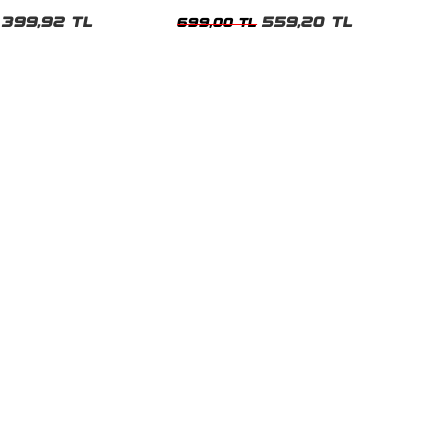
shirt
Oversize Yıkamalı Siyah Unisex Tshirt
399,92 TL
559,20 TL
699,00 TL