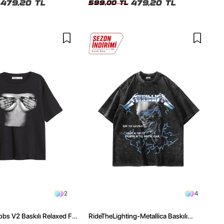
479,20 TL
479,20 TL
599,00 TL
2
4
obs V2 Baskılı Relaxed Fit
RideTheLighting-Metallica Baskılı