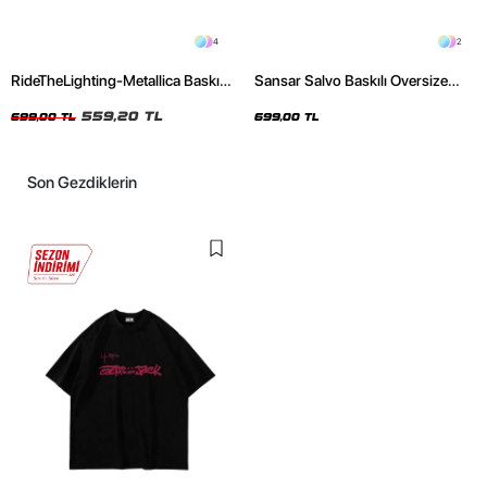
4
2
RideTheLighting-Metallica Baskılı
Sansar Salvo Baskılı Oversize
Oversize Yıkamalı Siyah Unisex
Unisex Siyah Tshirt
Tshirt
559,20 TL
699,00 TL
699,00 TL
Son Gezdiklerin