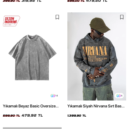
319,92 TL
479,20 TL
399,90 TL
599,00 TL
14
4
Yıkamalı Beyaz Basic Oversize
Yıkamalı Siyah Nirvana Sırt Baskılı
Unisex Tshirt
Unisex Oversize Hoodie
479,92 TL
599,90 TL
1.399,90 TL