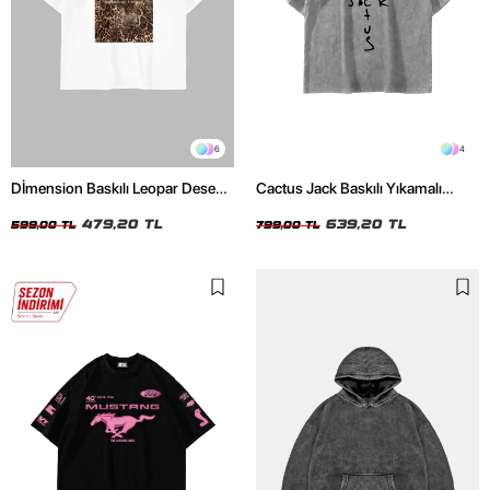
6
4
Dİmension Baskılı Leopar Desenli
Cactus Jack Baskılı Yıkamalı
24/1 Oversize Unisex Beyaz
Beyaz Unisex Oversize Tshirt
Tshirt
479,20 TL
639,20 TL
599,00 TL
799,00 TL