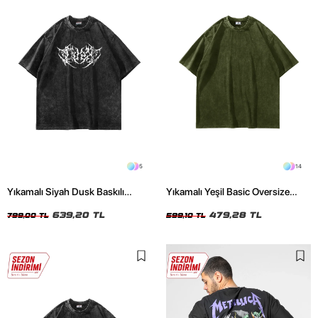
5
14
Yıkamalı Siyah Dusk Baskılı
Yıkamalı Yeşil Basic Oversize
Oversize Unisex Tshirt
Unisex Tshirt
639,20 TL
479,28 TL
799,00 TL
599,10 TL