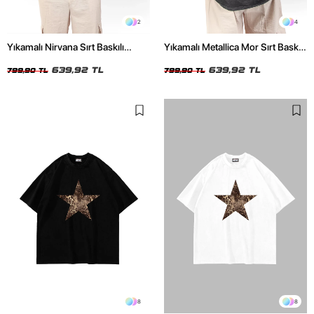
2
4
Yıkamalı Nirvana Sırt Baskılı
Yıkamalı Metallica Mor Sırt Baskılı
Unisex Oversize Tshirt
Siyah Unisex Oversize Tshirt
639,92 TL
639,92 TL
799,90 TL
799,90 TL
8
8