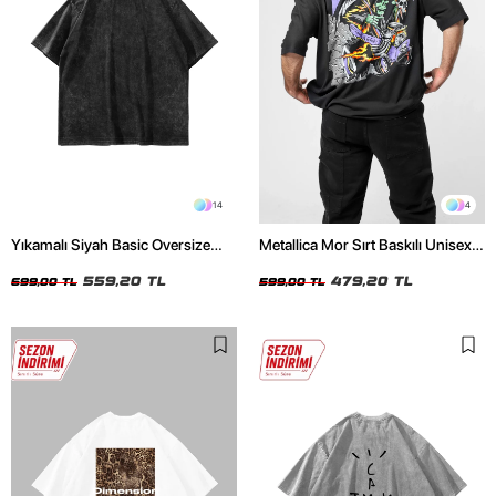
14
4
Yıkamalı Siyah Basic Oversize
Metallica Mor Sırt Baskılı Unisex
Unisex Tshirt
Oversize Siyah Tshirt
559,20 TL
479,20 TL
699,00 TL
599,00 TL