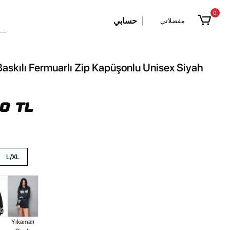
0
حسابي
مفضلاتي
skılı Fermuarlı Zip Kapüşonlu Unisex Siyah
90 TL
L/XL
Yıkamalı