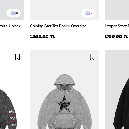
4
7
rsize Unisex
Shining Star Taş Baskılı Oversize
Leopar Starz 
Unisex Premium Yıkamalı Siyah Hoodie
Premium Bey
1.399,90 TL
1.199,90 TL