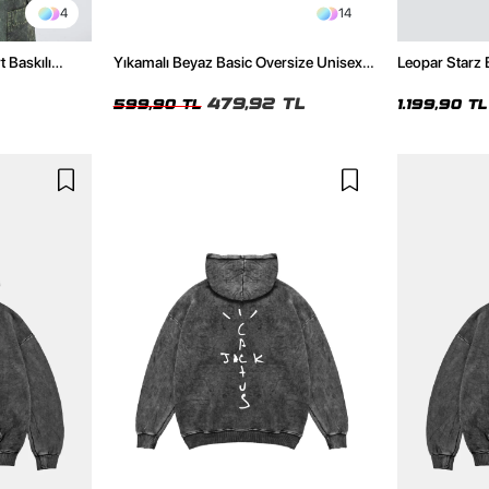
4
14
t Baskılı
Yıkamalı Beyaz Basic Oversize Unisex
Leopar Starz 
Tshirt
Premium Siya
479,92 TL
599,90 TL
1.199,90 TL