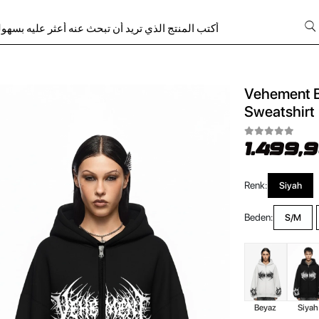
Vehement Ba
Sweatshirt
1.499,
Renk:
Siyah
Beden:
S/M
Beyaz
Siyah