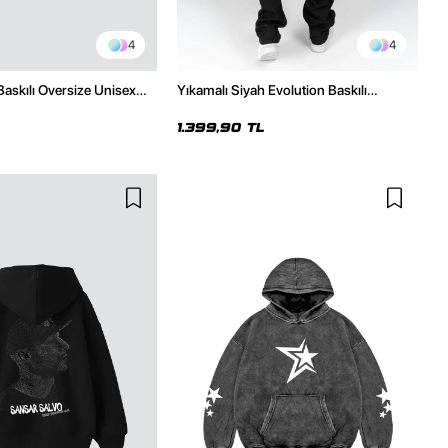
4
4
Baskılı Oversize Unisex
Yıkamalı Siyah Evolution Baskılı
az Hoodie
Oversize Unisex Kapüşonlu Hoodie
1.399,90 TL