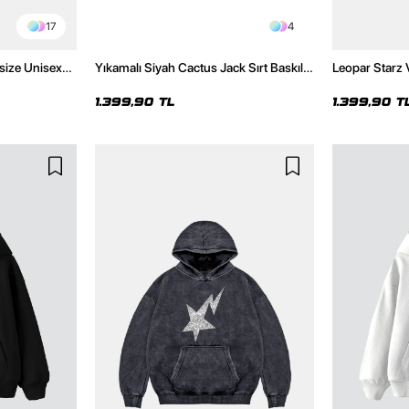
17
4
size Unisex
Yıkamalı Siyah Cactus Jack Sırt Baskılı
Leopar Starz 
Oversize Unisex Hoodie
Premium Yıka
1.399,90 TL
1.399,90 T