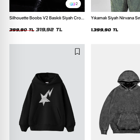
2
Silhouette Boobs V2 Baskılı Siyah Crop
Yıkamalı Siyah Nirvana Sır
Top
Unisex Oversize Hoodie
319,92 TL
399,90 TL
1.399,90 TL