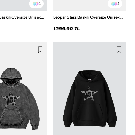
4
4
Baskılı Oversize Unisex
Leopar Starz Baskılı Oversize Unisex
h Hoodie
Premium Yıkamalı Siyah Hoodie
1.399,90 TL