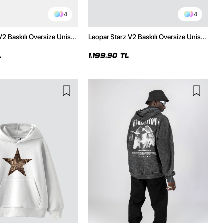
4
4
V2 Baskılı Oversize Unisex
Leopar Starz V2 Baskılı Oversize Unisex
malı Siyah Hoodie
Premium Siyah Hoodie
L
1.199,90 TL