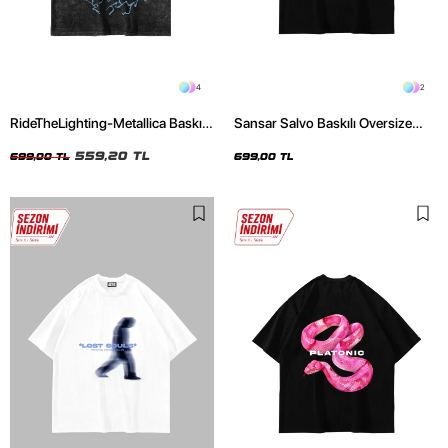
4
2
RideTheLighting-Metallica Baskılı
Sansar Salvo Baskılı Oversize
Oversize Yıkamalı Siyah Unisex
Unisex Siyah Tshirt
Tshirt
559,20 TL
699,00 TL
699,00 TL