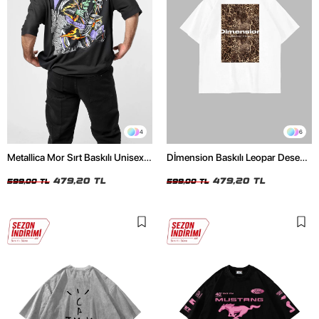
4
6
Metallica Mor Sırt Baskılı Unisex
Dİmension Baskılı Leopar Desenli
Oversize Siyah Tshirt
24/1 Oversize Unisex Beyaz
479,20 TL
Tshirt
479,20 TL
599,00 TL
599,00 TL