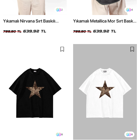
2
4
Yıkamalı Nirvana Sırt Baskılı
Yıkamalı Metallica Mor Sırt Baskılı
Unisex Oversize Tshirt
Siyah Unisex Oversize Tshirt
639,92 TL
639,92 TL
799,90 TL
799,90 TL
8
8