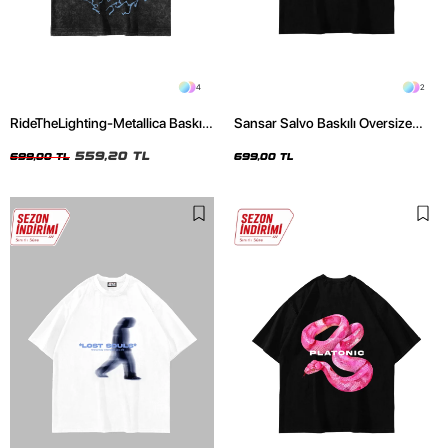
4
2
RideTheLighting-Metallica Baskılı
Sansar Salvo Baskılı Oversize
Oversize Yıkamalı Siyah Unisex
Unisex Siyah Tshirt
Tshirt
559,20 TL
699,00 TL
699,00 TL