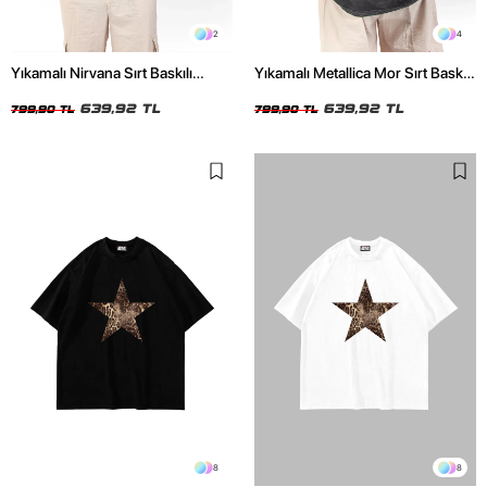
2
4
Yıkamalı Nirvana Sırt Baskılı
Yıkamalı Metallica Mor Sırt Baskılı
Unisex Oversize Tshirt
Siyah Unisex Oversize Tshirt
639,92 TL
639,92 TL
799,90 TL
799,90 TL
8
8