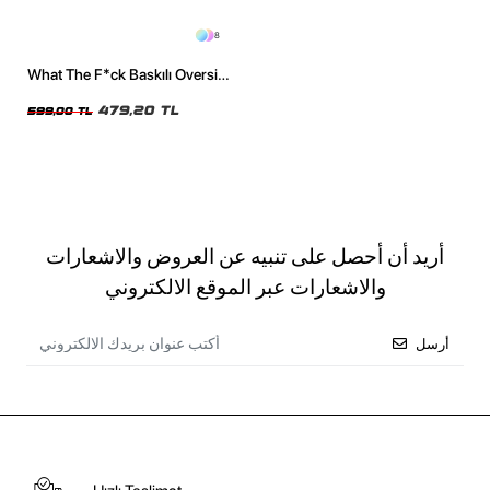
8
What The F*ck Baskılı Oversize
Unisex Siyah Tshirt
479,20 TL
599,00 TL
أريد أن أحصل على تنبيه عن العروض والاشعارات
والاشعارات عبر الموقع الالكتروني
أرسل