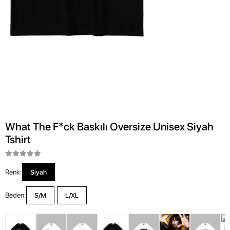
What The F*ck Baskılı Oversize Unisex Siyah
Tshirt
Renk:
Siyah
Beden:
S/M
L/XL