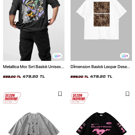
4
6
Metallica Mor Sırt Baskılı Unisex
Dİmension Baskılı Leopar Desenli
Oversize Siyah Tshirt
24/1 Oversize Unisex Beyaz
479,20 TL
Tshirt
479,20 TL
599,00 TL
599,00 TL