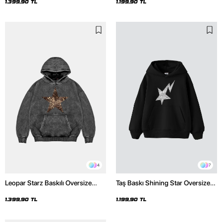
1.399,90 TL
1.199,90 TL
4
7
Leopar Starz Baskılı Oversize
Taş Baskı Shining Star Oversize
Unisex Premium Yıkamalı Siyah
Unisex Premium Siyah Hoodie
Hoodie
1.399,90 TL
1.199,90 TL