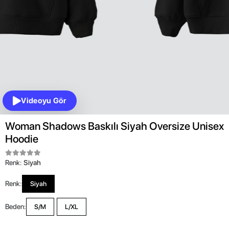
Videoyu Gör
Woman Shadows Baskılı Siyah Oversize Unisex
Hoodie
Renk:
Siyah
Renk:
Siyah
Beden:
S/M
L/XL