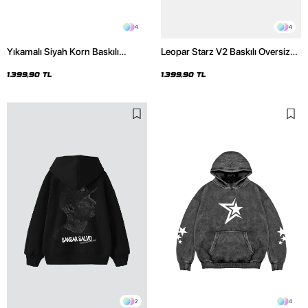
4
4
Yıkamalı Siyah Korn Baskılı
Leopar Starz V2 Baskılı Oversize
Oversize Unisex Hoodie
Unisex Premium Yıkamalı Beyaz
Hoodie
1.399,90 TL
1.399,90 TL
2
4