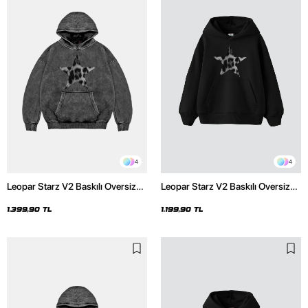
4
4
Leopar Starz V2 Baskılı Oversize
Leopar Starz V2 Baskılı Oversize
Unisex Premium Yıkamalı Siyah
Unisex Premium Siyah Hoodie
Hoodie
1.399,90 TL
1.199,90 TL