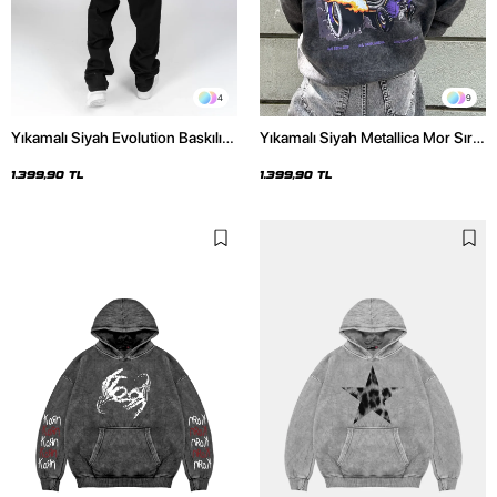
4
9
Yıkamalı Siyah Evolution Baskılı
Yıkamalı Siyah Metallica Mor Sırt
Oversize Unisex Kapüşonlu
Baskılı Oversize Kapüşonlu
Hoodie
Hoodie
1.399,90 TL
1.399,90 TL