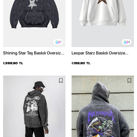
7
4
Shining Star Taş Baskılı Oversize
Leopar Starz Baskılı Oversize
Unisex Premium Yıkamalı Siyah
Unisex Premium Beyaz Hoodie
Hoodie
1.399,90 TL
1.199,90 TL