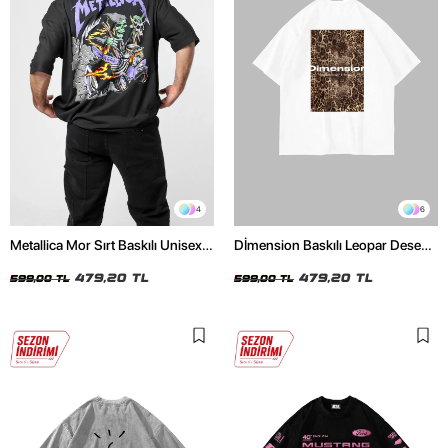
4
6
Metallica Mor Sırt Baskılı Unisex
Dİmension Baskılı Leopar Desenli
Oversize Siyah Tshirt
24/1 Oversize Unisex Beyaz
479,20 TL
Tshirt
479,20 TL
599,00 TL
599,00 TL