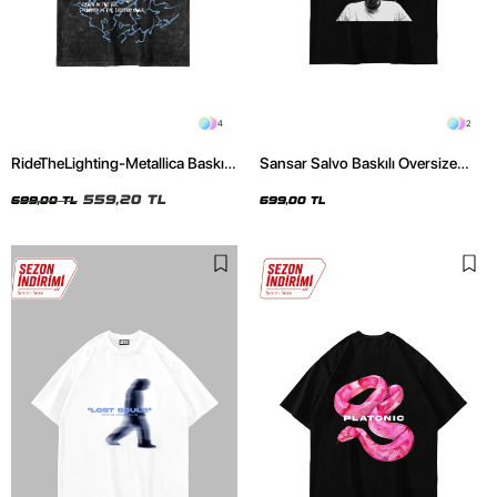
4
2
RideTheLighting-Metallica Baskılı
Sansar Salvo Baskılı Oversize
Oversize Yıkamalı Siyah Unisex
Unisex Siyah Tshirt
Tshirt
559,20 TL
699,00 TL
699,00 TL