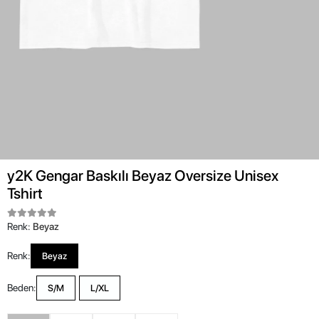
y2K Gengar Baskılı Beyaz Oversize Unisex
Tshirt
Renk:
Beyaz
Renk:
Beyaz
Beden:
S/M
L/XL