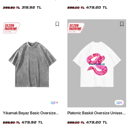
Crop Top
Unisex Beyaz Tshirt
319,92 TL
479,20 TL
399,90 TL
599,00 TL
14
2
Yıkamalı Beyaz Basic Oversize
Platonic Baskılı Oversize Unisex
Unisex Tshirt
Beyaz Tshirt
479,92 TL
479,20 TL
599,90 TL
599,00 TL