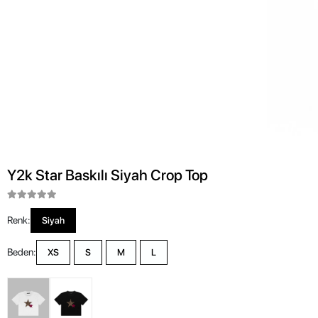
Y2k Star Baskılı Siyah Crop Top
Renk:
Siyah
Beden:
XS
S
M
L