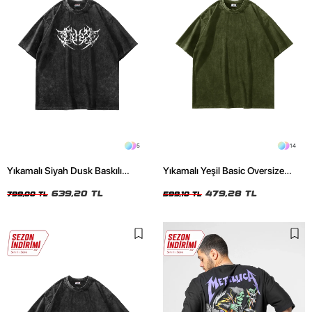
5
14
Yıkamalı Siyah Dusk Baskılı
Yıkamalı Yeşil Basic Oversize
Oversize Unisex Tshirt
Unisex Tshirt
639,20 TL
479,28 TL
799,00 TL
599,10 TL