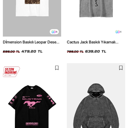
6
4
Dİmension Baskılı Leopar Desenli
Cactus Jack Baskılı Yıkamalı
24/1 Oversize Unisex Beyaz
Beyaz Unisex Oversize Tshirt
Tshirt
479,20 TL
639,20 TL
599,00 TL
799,00 TL