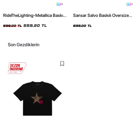
4
2
RideTheLighting-Metallica Baskılı
Sansar Salvo Baskılı Oversize
Oversize Yıkamalı Siyah Unisex
Unisex Siyah Tshirt
Tshirt
559,20 TL
699,00 TL
699,00 TL
Son Gezdiklerin