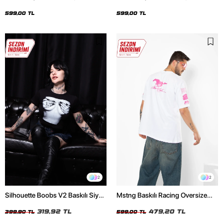
Oversize Unisex Siyah Tshirt
Oversize Unisex Beyaz Tshirt
599,00 TL
599,00 TL
2
2
Silhouette Boobs V2 Baskılı Siyah
Mstng Baskılı Racing Oversize
Crop Top
Unisex Beyaz Tshirt
319,92 TL
479,20 TL
399,90 TL
599,00 TL