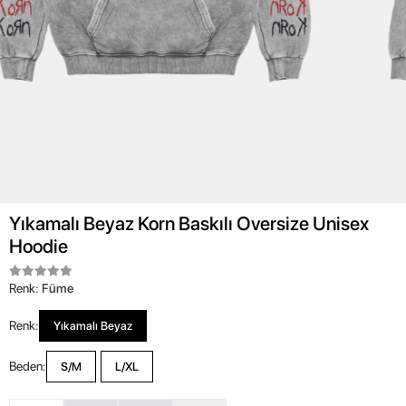
Yıkamalı Beyaz Korn Baskılı Oversize Unisex
Hoodie
Renk:
Füme
Renk:
Yıkamalı Beyaz
Beden:
S/M
L/XL