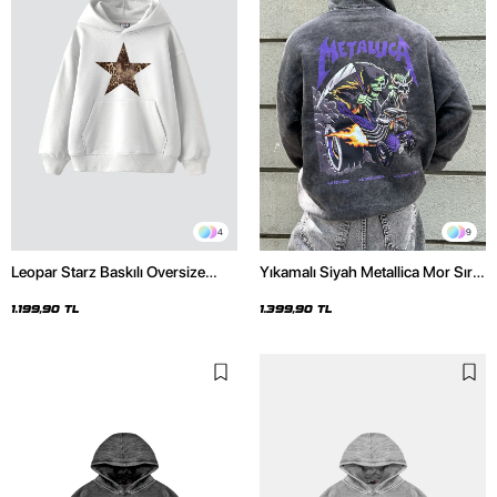
4
9
Leopar Starz Baskılı Oversize
Yıkamalı Siyah Metallica Mor Sırt
Unisex Premium Beyaz Hoodie
Baskılı Oversize Kapüşonlu
Hoodie
1.199,90 TL
1.399,90 TL