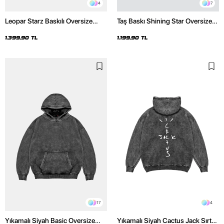
4
7
Leopar Starz Baskılı Oversize
Taş Baskı Shining Star Oversize
Unisex Premium Yıkamalı Siyah
Unisex Premium Siyah Hoodie
Hoodie
1.399,90 TL
1.199,90 TL
17
4
Yıkamalı Siyah Basic Oversize
Yıkamalı Siyah Cactus Jack Sırt