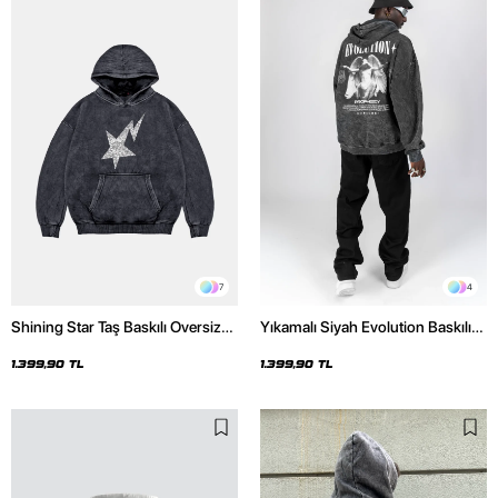
7
4
Shining Star Taş Baskılı Oversize
Yıkamalı Siyah Evolution Baskılı
Unisex Premium Yıkamalı Siyah
Oversize Unisex Kapüşonlu
Hoodie
Hoodie
1.399,90 TL
1.399,90 TL