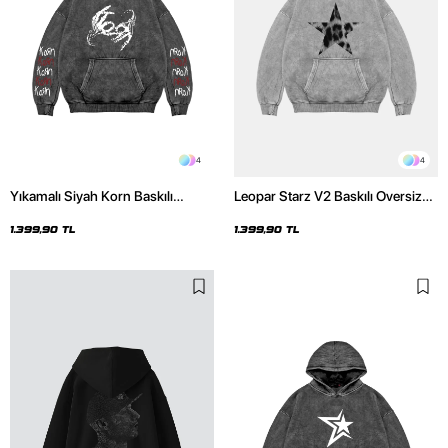
4
4
Yıkamalı Siyah Korn Baskılı
Leopar Starz V2 Baskılı Oversize
Oversize Unisex Hoodie
Unisex Premium Yıkamalı Beyaz
Hoodie
1.399,90 TL
1.399,90 TL